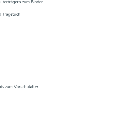
ulterträgern zum Binden
r
d Tragetuch
n
bis zum Vorschulalter
n