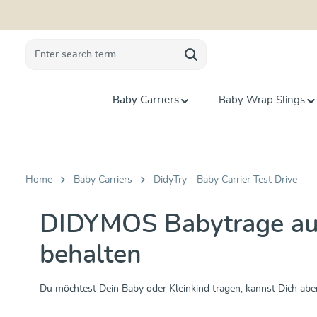
search
Skip to main navigation
Baby Carriers
Baby Wrap Slings
Home
Baby Carriers
DidyTry - Baby Carrier Test Drive
DIDYMOS Babytrage ausl
behalten
Du möchtest Dein Baby oder Kleinkind tragen, kannst Dich aber n