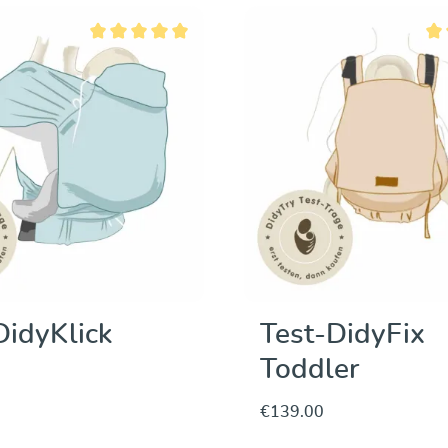
Discover & Purc
Average rating of 5 out of 5 stars
Ave
DidyKlick
Test-DidyFix
Toddler
€139.00