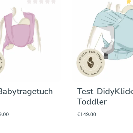
Average rating of 0 out of 5 stars
Ave
Babytragetuch
Test-DidyKlick
Toddler
9.00
€149.00