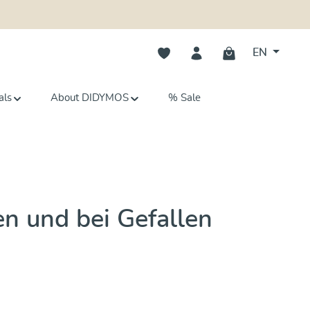
You have 0 wishlist items
EN
als
About DIDYMOS
% Sale
n und bei Gefallen