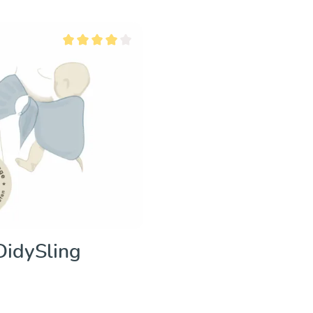
Discover & Purchase
Discover & Purc
Average rating of 4 out of 5 stars
DidySling