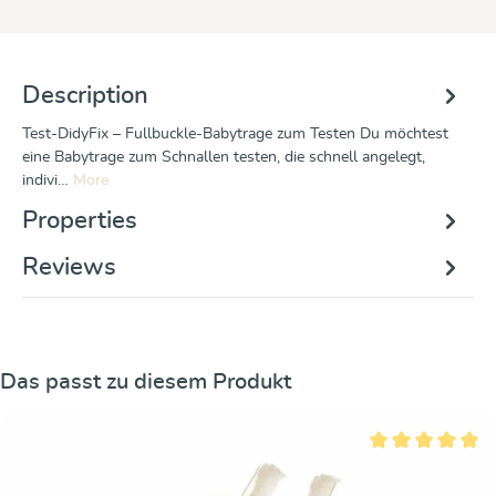
Description
Test-DidyFix – Fullbuckle-Babytrage zum Testen Du möchtest
eine Babytrage zum Schnallen testen, die schnell angelegt,
indivi…
More
Properties
Reviews
Skip product gallery
Das passt zu diesem Produkt
Average rating of 