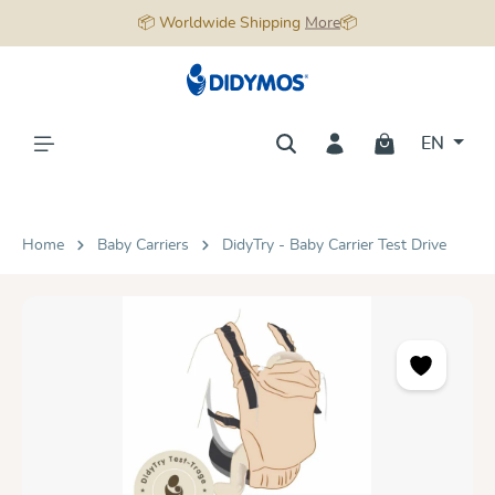
📦 Worldwide Shipping
More
📦
in content
EN
Home
Baby Carriers
DidyTry - Baby Carrier Test Drive
Skip image gallery