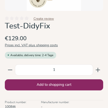
Create review
Average rating of 0 out of 5 stars
Test-DidyFix
€129.00
Prices incl. VAT plus shipping costs
Available, delivery time: 2-4 Tage
Product Quantity: Enter the desired amount or use the
Add to shopping cart
Product number:
Manufacturer number:
10084t
-