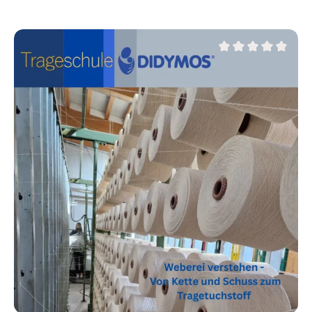
wunderschöne Tragetücher mit einem besonderen
Finish zu knoten, das jedes Tuch zu einem kleinen
Kunstwerk macht. ich zeige dir meine liebsten
Tragetuch‑Finishes – leicht verständlich und sofort
umsetzbar. Lass dich inspirieren und entdecke, wie ein
Average rating of 0 ou
besonderer Abschluss deinem Bindeerlebnis das
gewisse Etwas verleiht." Wann? 24.09.2026, 19.30
Uhr Dauer: ca. 45 Minuten Referentin: Rachael
DysonDer Kurs findet Online über die Plattform Zoom
statt. Der Kurs wird aufgezeichnet und kann auch im
Anschluss angeschaut werden.