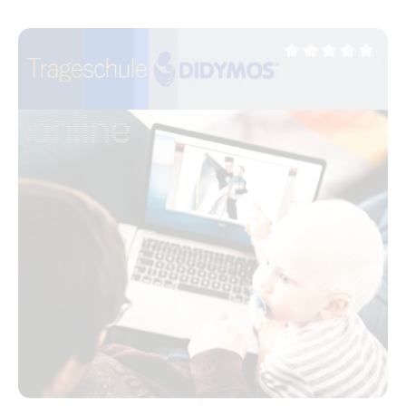
möchten. Wir vermitteln Euch an zwei Tagen unter
anderem die folgenden Inhalte: Theorie und Praxis des
Tragens Alle gängigen Bindeweisen Historie und
Average rating of 0 ou
Warum ein Baby noch in der Steinzeit lebt Anatomie
und Physiologie Einfluss des Tragens auf die
Entwicklung Tragen von zarten Neugeborenen und
Babys mit besonderen Bedürfnissen Tragen von
Kindern mit besonderen Pflegeanforderungen Im Preis
enthalten sind ein DIDYMOS Größentuch für die
Beratung, eine Fullbuckle DidyFix und eine Halfbuckle
Trage DidyFlow zum Vorführen, ein ausführliches Skript,
Dokumentation per Link zur Verwendung für eigene
Unterlagen, das Zertifikat. Referentinnen: Eva
Vogelgesang IBCLC, EFNB, Trageberaterin,
Fachkinderkrankenschwester auf der Neonatologie -
Kinderintensivstation des Klinikums Saarbrücken und
Anna Hoffmann, Trageberaterin Der Kurs findet am
30.01. und 31.01.2027 von 9-18 Uhr statt. Vor
Kursbeginn erhaltet Ihr Unterrichtsmaterial, damit Ihr
schon vorher üben könnt und einen Link für den
Zugang zum Kurs. Für die Teilnahme empfehlen wir
einen PC oder Tablet mit Kamera (unbedingt) und