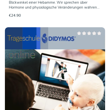
Blickwinkel einer Hebamme. Wir sprechen über
Teilnehmer*innen.
Hormone und physiologische Veränderungen während
der Schwangerschaft und nach der Geburt und leiten
€24.90
daraus ab, welchen Einfluss diese auf das Tragen
haben. Weitere Themen sind Tragen nach Kaiserschnitt
und bei Rektusdiastase, Babyschlaf und Ablegen,
tragende Väter und "Maternal Gatekeeping“,
Geschwisterkinder sowie Tragen in der
Average rating of 0 ou
Schwangerschaft.Wann? 05.11.2026, 19.30 UhrDauer:
ca. 45–60 MinutenReferentin: Lisa Maria Rebhandl,
Hebamme Der Kurs findet Online über die Plattform
Zoom statt. Der Kurs wird aufgezeichnet und kann auch
im Anschluss angeschaut werden.