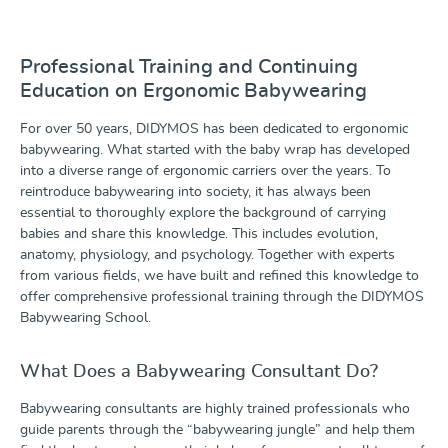
verschiedenen Bindeweisen für Neugeborene haben,
um von diesem Kurs optimal zu profitieren. Eure Fragen
werden beantwortet und können auch gerne vorab
Professional Training and Continuing
eingereicht werden. Kursinhalte• Was ist ein
Education on Ergonomic Babywearing
Frühgeborenes? Was bedeutet dies für das Kind und die
Eltern?• Alltägliche und spezielle Situationen aus 35
For over 50 years, DIDYMOS has been dedicated to ergonomic
Jahren Erfahrung auf neonatologischen Stationen
babywearing. What started with the baby wrap has developed
anhand von Fallbeispielen in einem Bildervortrag• Die
into a diverse range of ergonomic carriers over the years. To
Bedeutung des intensiven Körperkontaktes und
reintroduce babywearing into society, it has always been
besonders des Tragens aus Sicht des Kindes, der Eltern,
essential to thoroughly explore the background of carrying
der Klinik und der Gesellschaft • Die physiologischen
babies and share this knowledge. This includes evolution,
und psychologischen Auswirkungen von Hautkontakt
anatomy, physiology, and psychology. Together with experts
und Bonding• Wir stellen ein „Känguru-Tuch“ vor, das
from various fields, we have built and refined this knowledge to
Tragen und Bonding im klinischen Betrieb deutlich
offer comprehensive professional training through the DIDYMOS
vereinfacht.• Besondere Anforderungen beim Tragen
Babywearing School.
von Frühgeborenen in der Klinik und zu Hause• Sie
erlernen eine spezielle Bindetechnik für Kinder mit
einem Gewicht von unter 1800 g.• Verschiedene
What Does a Babywearing Consultant Do?
Frühgeborenen-Tragehilfen werden mit ihren Vor- und
Nachteilen vorgestellt. Jede Teilnehmerin/jeder
Babywearing consultants are highly trained professionals who
Teilnehmer erhält ein Bonding Top/Känguru Korsage
guide parents through the “babywearing jungle” and help them
kostenlos. Referentin: Eva Vogelgesang IBCLC, EFNB,