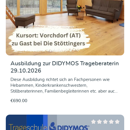
hochwertiger Tragetuchstoffe erfahren möchten.Wann?
21.10.2026, 19 UhrDauer: ca. 45–60
MinutenReferentin: Tina Hoffmann, Geschäftsführerin
DIDYMOSDer Kurs findet Online über die Plattform
Zoom statt. Der Kurs wird aufgezeichnet und kann auch
im Anschluss angeschaut werden.
Ausbildung zur DIDYMOS Trageberaterin
29.10.2026
Diese Ausbildung richtet sich an Fachpersonen wie
Hebammen, Kinderkrankenschwestern,
Stillberaterinnen, Familienbegleiterinnen etc. aber auch
trageerfahrene Mütter und Väter, die nicht nur das
€690.00
"Wie" des Baby Tragens gerne anderen vermitteln,
sondern auch fundiertes Hintergrundwissen dafür
möchten. Wir vermitteln Euch während drei Tagen
unter anderem die folgenden Inhalte: Theorie und
Praxis des Tragens alle gängigen Bindeweisen
Average rating of 0 ou