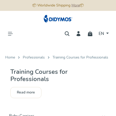
📦 Worldwide Shipping
More
📦
in content
EN
Home
Professionals
Training Courses for Professionals
Training Courses for
Professionals
Read more