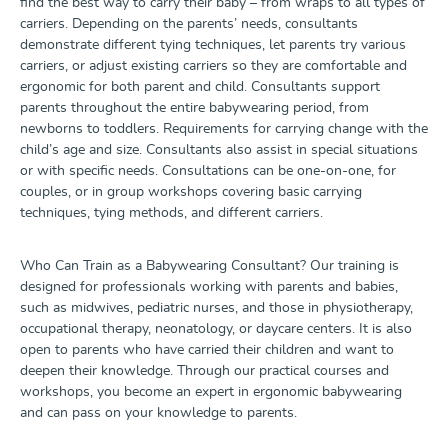
find the best way to carry their baby – from wraps to all types of
Trageberaterin, Fachkinderkrankenschwester auf der
carriers. Depending on the parents’ needs, consultants
Neonatologie - Kinderintensivstation des Klinikums
demonstrate different tying techniques, let parents try various
Saarbrücken Ort : Diese Fortbildung findet als Online-
carriers, or adjust existing carriers so they are comfortable and
Veranstaltung stattZeit: Samstag 13.03.2027 10-16
ergonomic for both parent and child. Consultants support
Uhr Bitte beachtet:Aus organisatorischen Gründen
parents throughout the entire babywearing period, from
können wir pro Person nur eine Anmeldung annehmen.
newborns to toddlers. Requirements for carrying change with the
Wir benötigen vor Kursbeginn und mit der
child’s age and size. Consultants also assist in special situations
verbindlichen Buchung die vollständige Anschrift und
den Namen der Teilnehmerinnen.Wir bitten hierfür um
or with specific needs. Consultations can be one-on-one, for
Euer Verständnis.
couples, or in group workshops covering basic carrying
techniques, tying methods, and different carriers.
Who Can Train as a Babywearing Consultant? Our training is
designed for professionals working with parents and babies,
such as midwives, pediatric nurses, and those in physiotherapy,
occupational therapy, neonatology, or daycare centers. It is also
open to parents who have carried their children and want to
deepen their knowledge. Through our practical courses and
workshops, you become an expert in ergonomic babywearing
and can pass on your knowledge to parents.