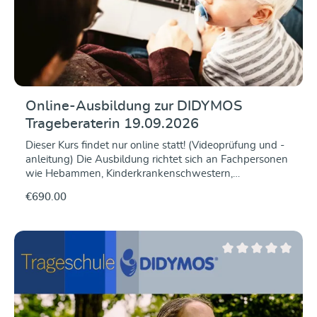
Online-Ausbildung zur DIDYMOS
Trageberaterin 19.09.2026
Dieser Kurs findet nur online statt! (Videoprüfung und -
anleitung) Die Ausbildung richtet sich an Fachpersonen
wie Hebammen, Kinderkrankenschwestern,
Stillberaterinnen, Familienbegleiterinnen etc. aber auch
€690.00
trageerfahrene Mütter und Väter, die nicht nur das
"Wie" des Babytragens gerne anderen vermitteln,
sondern auch fundiertes Hintergrundwissen dafür
möchten. Wir vermitteln Euch an zwei Tagen unter
anderem die folgenden Inhalte: Theorie und Praxis des
Average rating of 0 ou
Tragens Alle gängigen Bindeweisen Historie und
Warum ein Baby noch in der Steinzeit lebt Anatomie
und Physiologie Einfluss des Tragens auf die
Entwicklung Tragen von zarten Neugeborenen und