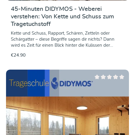
45-Minuten DIDYMOS - Weberei
verstehen: Von Kette und Schuss zum
Tragetuchstoff
Kette und Schuss, Rapport, Schären, Zetteln oder
Schärgatter – diese Begriffe sagen dir nichts? Dann
wird es Zeit für einen Blick hinter die Kulissen der
Tragetuchherstellung.In diesem Webinar begleiten wir
€24.90
den Weg eines Tragetuchs von der Garnspule bis zum
fertigen Stoff. Du erfährst, wie ein Gewebe entsteht,
welche Aufgaben Kette und Schuss übernehmen und
welche Schritte notwendig sind, bevor ein Tragetuch
auf dem Webstuhl gewebt werden kann.Außerdem
Average rating of 0 ou
werfen wir einen Blick auf die verschiedenen
Materialien, die in Tragetuchstoffen verwendet werden.
Was macht Baumwolle so beliebt? Welche
Eigenschaften bringen Leinen, Hanf, Seide oder Tencel
mit? Und wie beeinflussen unterschiedliche Fasern Griff,
Tragekomfort und Pflegeeigenschaften eines
Tragetuchs?Ein spannender Einblick für alle, die mehr
über die Entstehung und die Besonderheiten