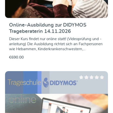
Online-Ausbildung zur DIDYMOS
Trageberaterin 14.11.2026
Dieser Kurs findet nur online statt! (Videoprüfung und -
anleitung) Die Ausbildung richtet sich an Fachpersonen
wie Hebammen, Kinderkrankenschwestern,
Stillberaterinnen, Familienbegleiterinnen etc. aber auch
€690.00
trageerfahrene Mütter und Väter, die nicht nur das
"Wie" des Babytragens gerne anderen vermitteln,
sondern auch fundiertes Hintergrundwissen dafür
möchten. Wir vermitteln Euch an zwei Tagen unter
anderem die folgenden Inhalte: Theorie und Praxis des
Average rating of 0 ou
Tragens Alle gängigen Bindeweisen Historie und
Warum ein Baby noch in der Steinzeit lebt Anatomie
und Physiologie Einfluss des Tragens auf die
Entwicklung Tragen von zarten Neugeborenen und
Babys mit besonderen Bedürfnissen Tragen von
Kindern mit besonderen Pflegeanforderungen Im Preis