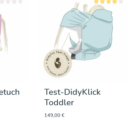
chschnittliche Bewertung von 0 von 5 Sternen
Durchschnittliche Be
etuch
Test-DidyKlick
Toddler
149,00 €