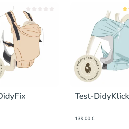
Entdecken & Kaufen
Durchschnittliche Bewertung von 0 von 5 Sternen
Dur
DidyFix
Test-DidyKlick
139,00 €