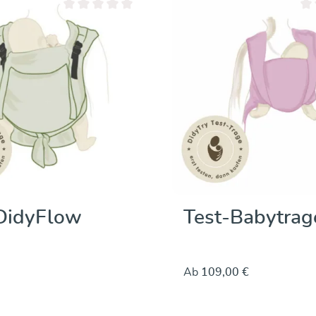
Durchschnittliche Bewertung von 0 von 5 Sternen
Dur
DidyFlow
Test-Babytrag
Ab
109,00 €