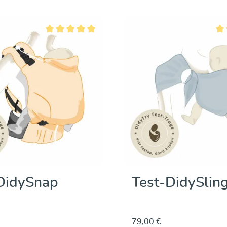
Entdecken & Kaufen
Entdecken & Ka
Durchschnittliche Bewertung von 5 von 5 Sternen
Dur
DidySnap
Test-DidySlin
79,00 €