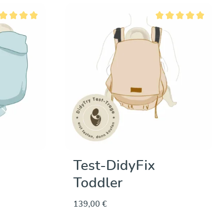
Entdecken & Kaufen
chschnittliche Bewertung von 5 von 5 Sternen
Durchschnittliche Be
Test-DidyFix
Toddler
139,00 €