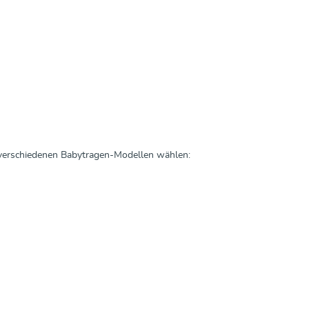
ufen
Entdecken & Kaufen
 verschiedenen Babytragen-Modellen wählen: