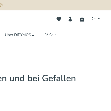
📦
Du hast 0 Produkte auf dem Merk
DE
Über DIDYMOS
% Sale
n und bei Gefallen