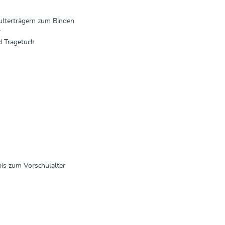
ulterträgern zum Binden
r
d Tragetuch
n
bis zum Vorschulalter
n