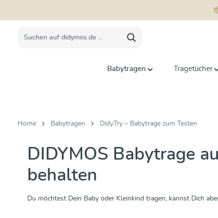
springen
Zur Hauptnavigation springen
Babytragen
Tragetücher
Home
Babytragen
DidyTry – Babytrage zum Testen
DIDYMOS Babytrage ausl
behalten
Du möchtest Dein Baby oder Kleinkind tragen, kannst Dich aber n