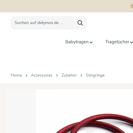
springen
Zur Hauptnavigation springen
Babytragen
Tragetücher
Home
Accessoires
Zubehör
Slingringe
Bildergalerie überspringen