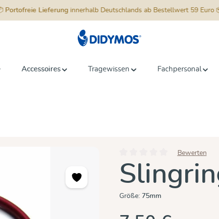
📦
Portofreie Lieferung
innerhalb Deutschlands ab Bestellwert 59 Euro 
Accessoires
Tragewissen
Fachpersonal
Bewerten
Durchschnittliche Bewertung vo
Slingri
Größe:
75mm