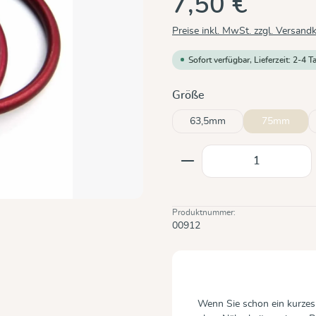
7,50 €
Preise inkl. MwSt. zzgl. Versand
Sofort verfügbar, Lieferzeit: 2-4 T
auswählen
Größe
63,5mm
75mm
Produkt Anzahl: Gi
Produktnummer:
00912
Wenn Sie schon ein kurzes