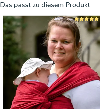
Produktgalerie überspringen
Das passt zu diesem Produkt
Durchschnittliche Bew