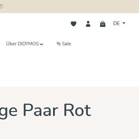
📦
Du hast 0 Produkte auf dem Merk
DE
Über DIDYMOS
% Sale
n 0 von 5 Sternen
nge Paar Rot