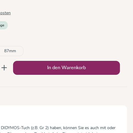
kosten
age
87mm
b den gewünschten Wert ein oder benutze
In den Warenkorb
 DIDYMOS-Tuch (z.B. Gr 2) haben, können Sie es auch mit oder