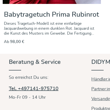
Babytragetuch Prima Rubinrot
Dieses Tragetuch-Modell ist eine einfarbige
Jacquardwebung in einem dunklen Rot. Jacquard ist
die Kunst des Musters im Gewebe. Die Fertigung
dieses Gewebes ist äußerst aufwändig, bedarf eines
Ab
98,00 €
speziellen Webstuhls und eines sehr erfahrenen
Webmeisters - entsprechend selten ist es noch zu
finden.
Beratung & Service
DIDYM
So erreichst Du uns:
Händler:
Tel. +497141-975710
Partner:i
Mo-Fr 09 - 14 Uhr
Versandi
Produktre