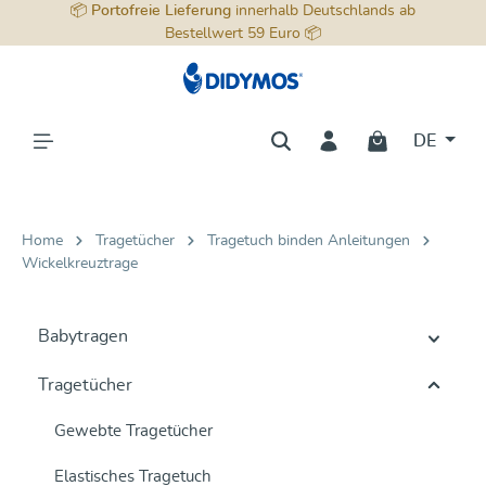
📦
Portofreie Lieferung
innerhalb Deutschlands ab
alt springen
Bestellwert 59 Euro 📦
DE
Home
Tragetücher
Tragetuch binden Anleitungen
Wickelkreuztrage
Babytragen
Tragetücher
Gewebte Tragetücher
Elastisches Tragetuch