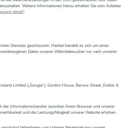
ds bei Datenverarbeitungen in den USA gewährleisten soll. Jedes
einzuhalten. Weitere Informationen hierzu erhalten Sie vom Anbieter
cipant-detail?
nten Dienstes geschlossen. Hierbei handelt es sich um einen
ersonenbezogenen Daten unserer Websitebesucher nur nach unseren
reland Limited („Google“), Gordon House, Barrow Street, Dublin 4,
sch der Informationstransfer zwischen Ihrem Browser und unserer
reichbarkeit und die Leistungsfähigkeit unserer Website erhöhen.
möglichst fehlerfreien und sicheren Bereitstellung unseres