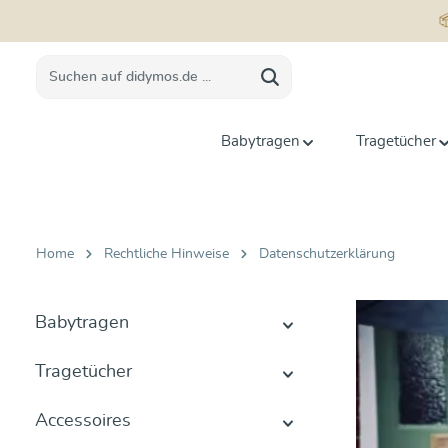
springen
Zur Hauptnavigation springen
Babytragen
Tragetücher
Home
Rechtliche Hinweise
Datenschutzerklärung
Babytragen
Tragetücher
Accessoires