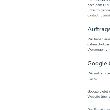
Europäischen U
nach dem DPF z
unter folgend
contact=true
Auftrag
Wir haben eine
datenschutzrec
Weisungen und
Google 
Wir nutzen das
Irland.
Google bietet 
Website über d
Der Einsatz vo