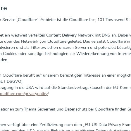
are
 Service „Cloudflare“. Anbieter ist die Cloudflare Inc., 101 Townsend S
tet ein weltweit verteiltes Content Delivery Network mit DNS an. Dabei
e über das Netzwerk von Cloudflare geleitet. Das versetzt Cloudflare 
lysieren und als Filter zwischen unseren Servern und potenziell bösart
h Cookies oder sonstige Technologien zur Wiedererkennung von Internet
den.
n Cloudflare beruht auf unserem berechtigten Interesse an einer möglic
lit. f DSGVO).
ragung in die USA wird auf die Standardvertragsklauseln der EU-Kommiss
oudflare.com/privacypolicy/
.
ationen zum Thema Sicherheit und Datenschutz bei Cloudflare finden Si
en verfügt über eine Zertifizierung nach dem „EU-US Data Privacy Fra