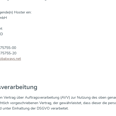
gende(n) Hoster ein:
GmbH
rt
ND
 975755-00
975755-20
obalways.net
sverarbeitung
n Vertrag über Auftragsverarbeitung (AVV) zur Nutzung des oben genan
htlich vorgeschriebenen Vertrag, der gewährleistet, dass dieser die p
 unter Einhaltung der DSGVO verarbeitet.