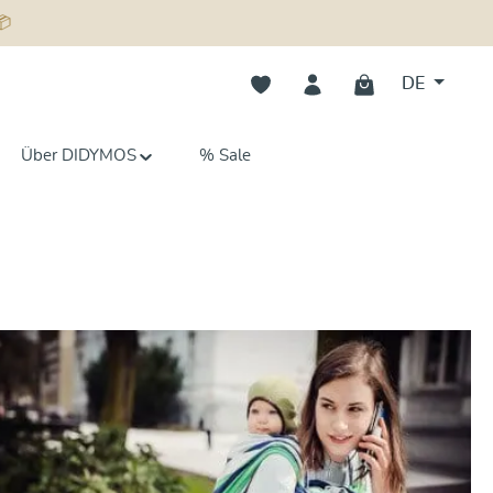
📦
Du hast 0 Produkte auf dem Merk
DE
Über DIDYMOS
% Sale