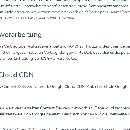
nion und den USA, der die Einhaltung europäischer Datenschutzstandar
ertifizierte Unternehmen verpflichtet sich, diese Datenschutzstandards 
em Link:
https://www.dataprivacyframework.gov/s/participant-search/parti
&id=a2zt0000000GnZKAA0&status=Active
sverarbeitung
n Vertrag über Auftragsverarbeitung (AVV) zur Nutzung des oben genan
htlich vorgeschriebenen Vertrag, der gewährleistet, dass dieser die p
 unter Einhaltung der DSGVO verarbeitet.
Cloud CDN
 Content Delivery Network Google Cloud CDN. Anbieter ist die Google I
ein weltweit verteiltes Content Delivery Network an. Dabei wird techni
as Netzwerk von Google geleitet. Hierdurch können wir die weltweite Er
n Google Cloud CDN beruht auf unserem berechtigten Interesse an einer 