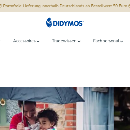
📦
Portofreie Lieferung
innerhalb Deutschlands ab Bestellwert 59 Euro 
Accessoires
Tragewissen
Fachpersonal