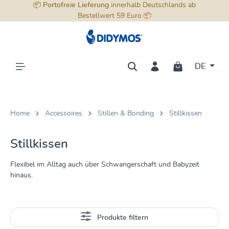
📦
Portofreie Lieferung
innerhalb Deutschlands ab
alt springen
Bestellwert 59 Euro 📦
DE
Home
Accessoires
Stillen & Bonding
Stillkissen
Stillkissen
Flexibel im Alltag auch über Schwangerschaft und Babyzeit
hinaus.
Produkte filtern