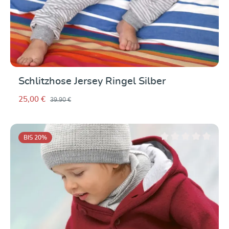
Schlitzhose Jersey Ringel Silber
25,00 €
39,90 €
BIS 20
%
Durchschnittliche Be