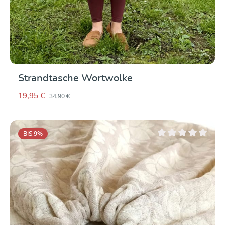
Strandtasche Wortwolke
19,95 €
34,90 €
BIS 9
%
Durchschnittliche Be