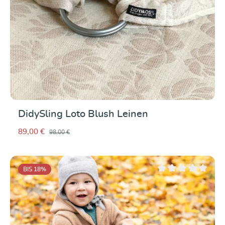
DidySling Loto Blush Leinen
89,00 €
98,00 €
BIS 18
%
Durchschnittliche Be