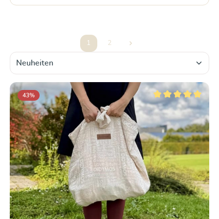
1
2
Seite
Seite
43
%
Durchschnittliche Be