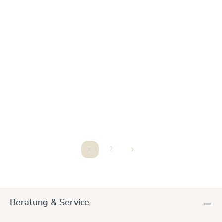
Babytragetuch Hahnentritt anthrazit, 2.
Wahl
79,90 €
1
2
Seite
Seite
Beratung & Service