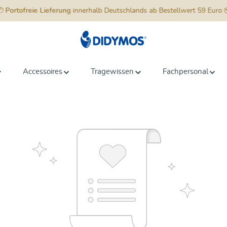
📦
Portofreie Lieferung
innerhalb Deutschlands ab Bestellwert 59 Euro 
Accessoires
Tragewissen
Fachpersonal