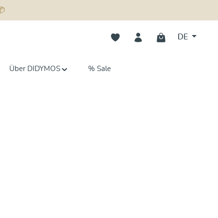
📦
Du hast 0 Produkte auf dem Merk
DE
Über DIDYMOS
% Sale