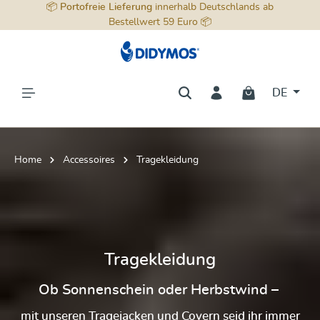
📦
Portofreie Lieferung
innerhalb Deutschlands ab
alt springen
Bestellwert 59 Euro 📦
DE
Home
Accessoires
Tragekleidung
Tragekleidun
g
Ob Sonnenschein oder Herbstwind –
mit unseren Tragejacken und Covern seid ihr immer