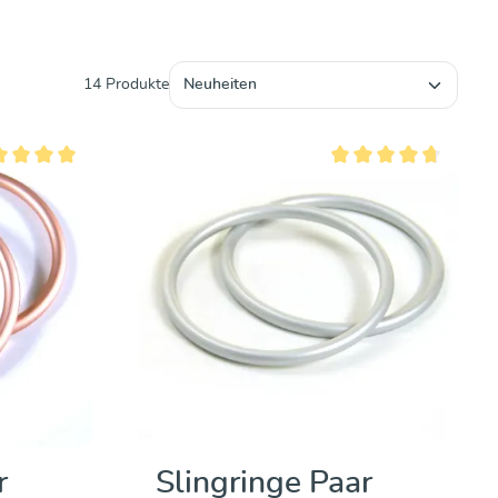
14 Produkte
hschnittliche Bewertung von 5 von 5 Sternen
Durchschnittliche Bewer
r
Slingringe Paar