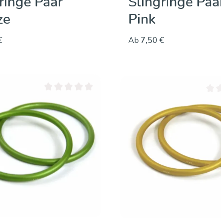
ringe Paar
Slingringe Paa
ze
Pink
€
Ab
7,50 €
n 5 Sternen
Durchschnittliche Bewertung von 0 von 5 Sternen
Durc