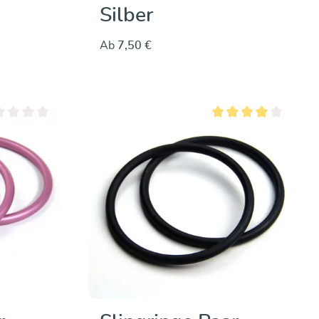
Silber
Ab
7,50 €
hschnittliche Bewertung von 0 von 5 Sternen
Durchschnittliche Bewe