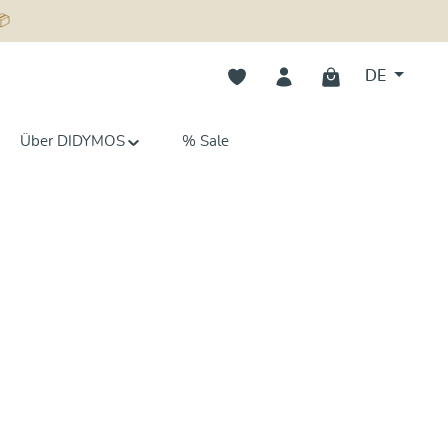
📦
Du hast 0 Produkte auf dem Merk
DE
Über DIDYMOS
% Sale
Mehr erfahren