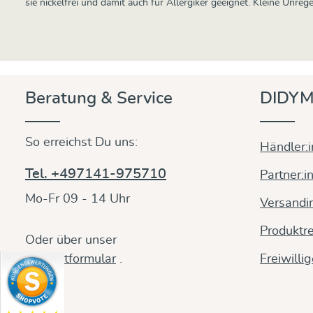
sie nickelfrei und damit auch für Allergiker geeignet. Kleine Unr
Beratung & Service
DIDYM
So erreichst Du uns:
Händler:
Tel. +497141-975710
Partner:i
Mo-Fr 09 - 14 Uhr
Versandi
Produktre
Oder über unser
Kontaktformular
.
Freiwilli