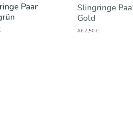
ringe Paar
Slingringe Paa
grün
Gold
€
Ab
7,50 €
n 5 Sternen
Durchschnittliche Bewertung von 5 von 5 Sternen