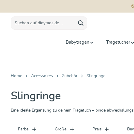
springen
Zur Hauptnavigation springen
Babytragen
Tragetücher
Home
Accessoires
Zubehör
Slingringe
Slingringe
Eine ideale Ergänzung zu deinem Tragetuch – binde abwechslungsr
Farbe
Größe
Preis
Bew