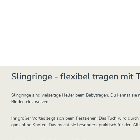
Slingringe Paar
Sling
Schiefer
Blau
Ab
6,95 €
Ab
7,50 
Slingringe - flexibel tragen mi
Slingringe sind vielseitige Helfer beim Babytragen. Du kannst si
Binden einzusetzen.
Ihr großer Vorteil zeigt sich beim Festziehen: Das Tuch wird durch 
ganz ohne Knoten. Das macht sie besonders praktisch für den All