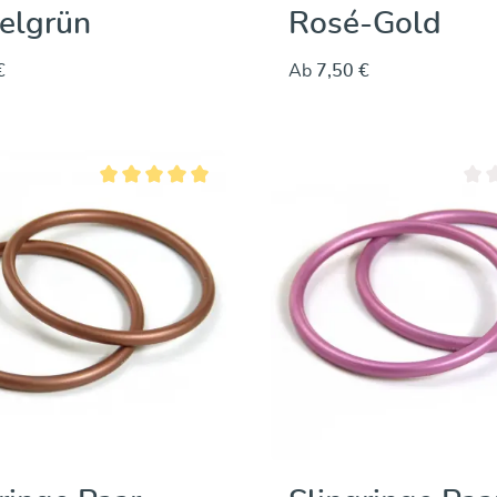
elgrün
Rosé-Gold
€
Ab
7,50 €
n 5 Sternen
Durchschnittliche Bewertung von 5 von 5 Sternen
Durc