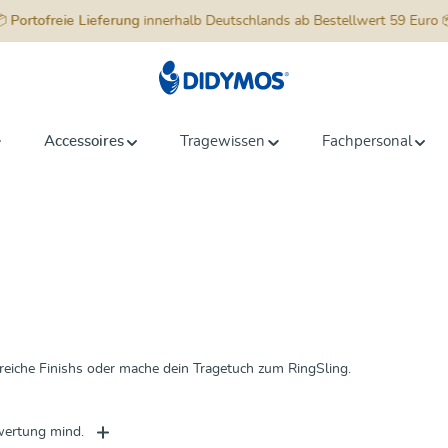
📦
Portofreie Lieferung
innerhalb Deutschlands ab Bestellwert 59 Euro 
Accessoires
Tragewissen
Fachpersonal
eiche Finishs oder mache dein Tragetuch zum RingSling.
ertung mind.