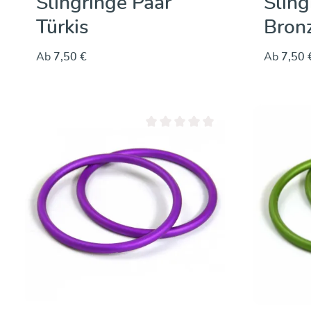
Slingringe Paar
Sling
Türkis
Bron
Ab
7,50 €
Ab
7,50 
Durchschnittliche Bewertung von 0 vo