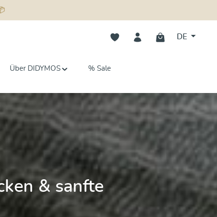
📦
Du hast 0 Produkte auf dem Merk
DE
Über DIDYMOS
% Sale
ecken & sanfte