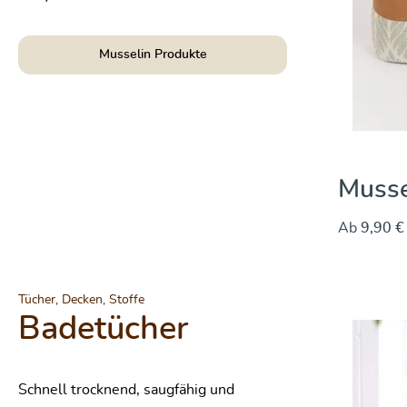
Musselin Produkte
rias Salvia
Musse
Ab
9,90 €
Produktgalerie
Tücher, Decken, Stoffe
Badetücher
Durchschnittliche Bewertung von 0 von
Schnell trocknend, saugfähig und