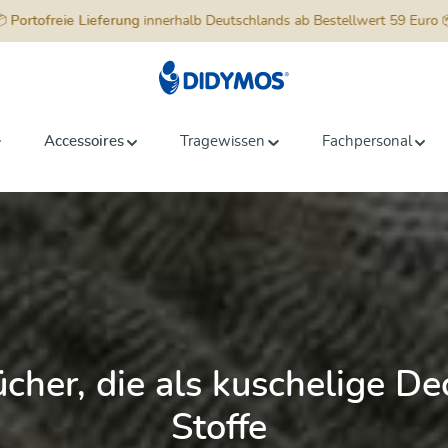
📦
Portofreie Lieferung
innerhalb Deutschlands ab Bestellwert 59 Euro 
Accessoires
Tragewissen
Fachpersonal
ücher, die als kuschelige D
Stoffe