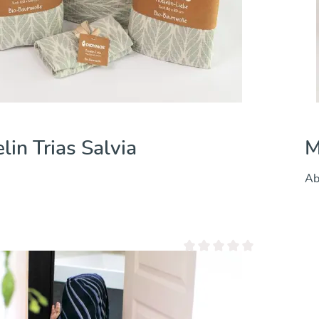
lin Trias Sand
M
A
 überspringen
 5 Sternen
Durchschnittliche Bewertung 