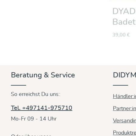
DYADE
Badetu
39,00 €
Beratung & Service
DIDYM
So erreichst Du uns:
Händler:
Tel. +497141-975710
Partner:i
Mo-Fr 09 - 14 Uhr
Versandi
Produktre