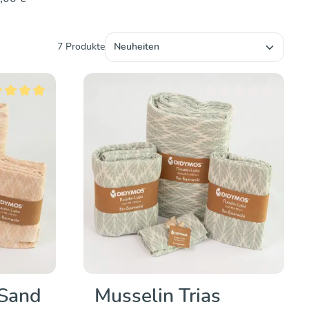
Entdecken & Kaufen
7 Produkte
schnittliche Bewertung von 5 von 5 Sternen
Durchschnittliche Bewe
 Sand
Musselin Trias