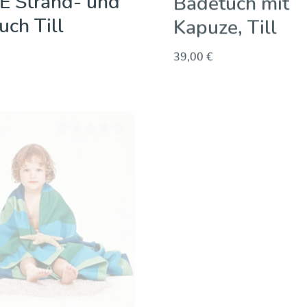
 Strand- und
Badetuch mit
uch Till
Kapuze, Till
39,00 €
Entdecken & Kaufen
Entdecken & Kau
Durchschnittliche Bewertung von 0 von 5 Sternen