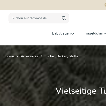
springen
Zur Hauptnavigation springen
Babytragen
Tragetücher
Home
Accessoires
Tücher, Decken, Stoffe
Vielseitige T