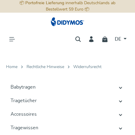
📦
Portofreie Lieferung
innerhalb Deutschlands ab
alt springen
Bestellwert 59 Euro 📦
DE
Home
Rechtliche Hinweise
Widerrufsrecht
Babytragen
Tragetücher
Accessoires
Tragewissen