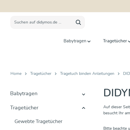
springen
Zur Hauptnavigation springen
Babytragen
Tragetücher
Home
Tragetücher
Tragetuch binden Anleitungen
DID
DIDYM
Babytragen
Auf dieser Sei
Tragetücher
besucht Ihr am
Gewebte Tragetücher
Bitte beachte 