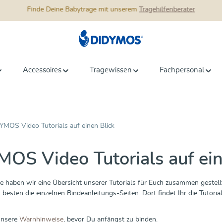
💥
Über 1 Mio. Eltern
Finde Deine Babytrage mit unserem
vertrauen auf DIDYMOS Babytragen💥
Tragehilfenberater
Accessoires
Tragewissen
Fachpersonal
YMOS Video Tutorials auf einen Blick
OS Video Tutorials auf ein
te haben wir eine Übersicht unserer Tutorials für Euch zusammen geste
 besten die einzelnen Bindeanleitungs-Seiten. Dort findet Ihr die Tutori
unsere
Warnhinweise
, bevor Du anfängst zu binden.