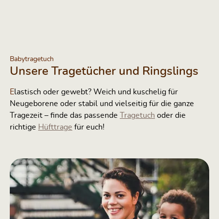
Babytragetuch
Unsere Tragetücher und Ringslings
lastisch oder gewebt?
Weich und kuschelig für
E
Neugeborene oder stabil und vielseitig für die ganze
Tragezeit – finde das passende
oder die
Tragetuch
richtige
für euch!
Hüfttrage
Bildergalerie überspringen
Babytragetuch gewebt – vielfältige Trage- &amp; Bindemöglichkeite