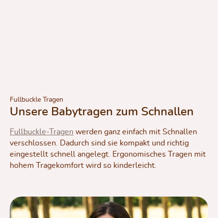
Fullbuckle Tragen
Unsere Babytragen zum Schnallen
Fullbuckle-Tragen
werden ganz einfach mit Schnallen
verschlossen. Dadurch sind sie kompakt und richtig
eingestellt schnell angelegt. Ergonomisches Tragen mit
hohem Tragekomfort wird so kinderleicht.
Bildergalerie überspringen
DidyFix – schnell angelegt ab Geburt bis ca. 2 Jahre