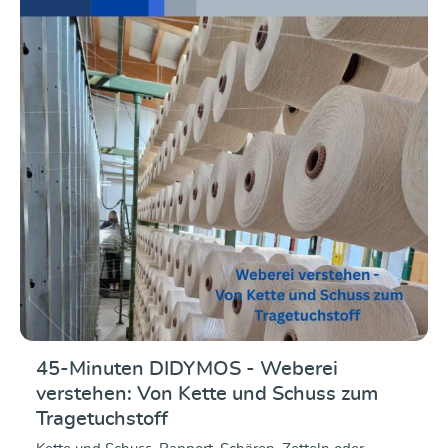
gewisse Etwas verleiht." Wann? 24.09.2026, 19.30
Uhr Dauer: ca. 45 Minuten Referentin: Rachael
DysonDer Kurs findet Online über die Plattform Zoom
statt. Der Kurs wird aufgezeichnet und kann auch im
Anschluss angeschaut werden.
45-Minuten DIDYMOS - Weberei
verstehen: Von Kette und Schuss zum
Tragetuchstoff