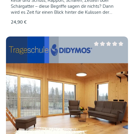
Kette und Schuss, Rapport, Schären, Zetteln oder
Schärgatter – diese Begriffe sagen dir nichts? Dann
wird es Zeit für einen Blick hinter die Kulissen der
Tragetuchherstellung.In diesem Webinar begleiten wir
24,90 €
den Weg eines Tragetuchs von der Garnspule bis zum
fertigen Stoff. Du erfährst, wie ein Gewebe entsteht,
welche Aufgaben Kette und Schuss übernehmen und
welche Schritte notwendig sind, bevor ein Tragetuch
auf dem Webstuhl gewebt werden kann.Außerdem
Durchschnittliche Be
werfen wir einen Blick auf die verschiedenen
Materialien, die in Tragetuchstoffen verwendet werden.
Was macht Baumwolle so beliebt? Welche
Eigenschaften bringen Leinen, Hanf, Seide oder Tencel
mit? Und wie beeinflussen unterschiedliche Fasern Griff,
Tragekomfort und Pflegeeigenschaften eines
Tragetuchs?Ein spannender Einblick für alle, die mehr
über die Entstehung und die Besonderheiten
hochwertiger Tragetuchstoffe erfahren möchten.Wann?
21.10.2026, 19 UhrDauer: ca. 45–60
MinutenReferentin: Tina Hoffmann, Geschäftsführerin
DIDYMOSDer Kurs findet Online über die Plattform
Zoom statt. Der Kurs wird aufgezeichnet und kann auch
im Anschluss angeschaut werden.