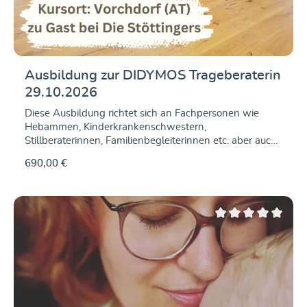
Ausbildung zur DIDYMOS Trageberaterin
29.10.2026
Diese Ausbildung richtet sich an Fachpersonen wie
Hebammen, Kinderkrankenschwestern,
Stillberaterinnen, Familienbegleiterinnen etc. aber auch
trageerfahrene Mütter und Väter, die nicht nur das
690,00 €
"Wie" des Baby Tragens gerne anderen vermitteln,
sondern auch fundiertes Hintergrundwissen dafür
möchten. Wir vermitteln Euch während drei Tagen
unter anderem die folgenden Inhalte: Theorie und
Praxis des Tragens alle gängigen Bindeweisen
Durchschnittliche Be
Historie und Warum ein Baby noch in der Steinzeit lebt
Anatomie und Physiologie Einfluss des Tragens auf
die Entwicklung Tragen von zarten Neugeborenen
und Babys mit besonderen Bedürfnissen Tragen von
Kindern mit besonderen Pflegeanforderungen Im Preis
enthalten sind ein DIDYMOS Größentuch für die