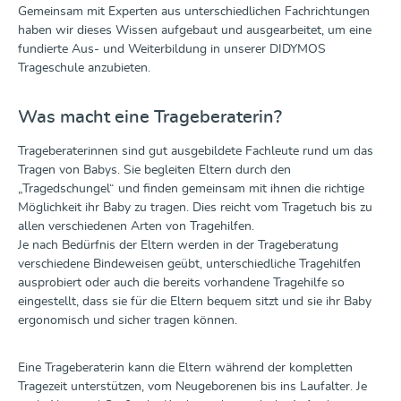
Nachteilen vorgestellt. Jede Teilnehmerin/jeder
Gemeinsam mit Experten aus unterschiedlichen Fachrichtungen
Teilnehmer erhält ein Bonding Top/Känguru Korsage
haben wir dieses Wissen aufgebaut und ausgearbeitet, um eine
kostenlos. Referentin: Eva Vogelgesang IBCLC, EFNB,
fundierte Aus- und Weiterbildung in unserer DIDYMOS
Trageberaterin, Fachkinderkrankenschwester auf der
Trageschule anzubieten.
Neonatologie - Kinderintensivstation des Klinikums
Saarbrücken Ort : Diese Fortbildung findet als Online-
Veranstaltung stattZeit: Samstag 13.03.2027 10-16
Was macht eine Trageberaterin?
Uhr Bitte beachtet:Aus organisatorischen Gründen
können wir pro Person nur eine Anmeldung annehmen.
Trageberaterinnen sind gut ausgebildete Fachleute rund um das
Wir benötigen vor Kursbeginn und mit der
Tragen von Babys. Sie begleiten Eltern durch den
verbindlichen Buchung die vollständige Anschrift und
„Tragedschungel“ und finden gemeinsam mit ihnen die richtige
den Namen der Teilnehmerinnen.Wir bitten hierfür um
Möglichkeit ihr Baby zu tragen. Dies reicht vom Tragetuch bis zu
Euer Verständnis.
allen verschiedenen Arten von Tragehilfen.
Je nach Bedürfnis der Eltern werden in der Trageberatung
verschiedene Bindeweisen geübt, unterschiedliche Tragehilfen
ausprobiert oder auch die bereits vorhandene Tragehilfe so
eingestellt, dass sie für die Eltern bequem sitzt und sie ihr Baby
ergonomisch und sicher tragen können.
Eine Trageberaterin kann die Eltern während der kompletten
Tragezeit unterstützen, vom Neugeborenen bis ins Laufalter. Je