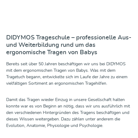
Fachpersonal in der Neonatologie und alle
Interessierten, die beruflich früh- oder krankgeborene
Kinder betreuen. Ihr solltet Erfahrung mit den
verschiedenen Bindeweisen für Neugeborene haben,
um von diesem Kurs optimal zu profitieren. Eure Fragen
werden beantwortet und können auch gerne vorab
DIDYMOS Trageschule – professionelle Aus-
eingereicht werden. Kursinhalte• Was ist ein
und Weiterbildung rund um das
Frühgeborenes? Was bedeutet dies für das Kind und die
ergonomische Tragen von Babys
Eltern?• Alltägliche und spezielle Situationen aus 35
Jahren Erfahrung auf neonatologischen Stationen
Bereits seit über 50 Jahren beschäftigen wir uns bei DIDYMOS
anhand von Fallbeispielen in einem Bildervortrag• Die
mit dem ergonomischen Tragen von Babys. Was mit dem
Bedeutung des intensiven Körperkontaktes und
Tragetuch begann, entwickelte sich im Laufe der Jahre zu einem
besonders des Tragens aus Sicht des Kindes, der Eltern,
vielfältigen Sortiment an ergonomischen Tragehilfen.
der Klinik und der Gesellschaft • Die physiologischen
und psychologischen Auswirkungen von Hautkontakt
und Bonding• Wir stellen ein „Känguru-Tuch“ vor, das
Damit das Tragen wieder Einzug in unsere Gesellschaft halten
Tragen und Bonding im klinischen Betrieb deutlich
konnte war es von Beginn an nötig, dass wir uns ausführlich mit
vereinfacht.• Besondere Anforderungen beim Tragen
den verschiedenen Hintergründen des Tragens beschäftigen und
von Frühgeborenen in der Klinik und zu Hause• Sie
dieses Wissen weitergeben. Dazu zählen unter anderem die
erlernen eine spezielle Bindetechnik für Kinder mit
Evolution, Anatomie, Physiologie und Psychologie.
einem Gewicht von unter 1800 g.• Verschiedene
Frühgeborenen-Tragehilfen werden mit ihren Vor- und