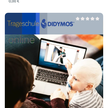
0,00 €
– und dann gibt es auch noch unterschiedliche
Tragesysteme für verschiedene Altersstufen und
Bedürfnisse. Kein Wunder, dass viele werdende Eltern
und Familien mit Neugeborenen zunächst den
Überblick verlieren.In dieser kostenlosen Online-
Durchschnittliche Be
Einführung zeigen wir dir die verschiedenen
Möglichkeiten des Babytragens und erklären
verständlich, worin sie sich unterscheiden. Du erhältst
einen ersten Überblick und kannst anschließend besser
einschätzen, welches Tragesystem zu euch und eurem
Alltag passen könnte. Wann? Mittwoch, 26. August
2026, 10 Uhr Wo? Online über Zoom Wer? Werdende
Eltern und junge Familien mit BabyDauer des Kurses:
ca. 1 StundeReferentin: Miriam von Witzleben,
TrageberaterinWas dich erwartetDie Unterschiede
zwischen verschiedenen Tragesystemen vom Tragetuch
bis zur Vollschnallentrage.Außerdem haben wir Tipps
und Infos für euch zum sicheren und ergonomischen
Tragen eures Babys.Wichtig zu wissenDiese Einführung
ersetzt keine individuelle Trageberatung und hat diesen
Anspruch auch nicht. Sie soll dir helfen, die
verschiedenen Tragesysteme zu verstehen und