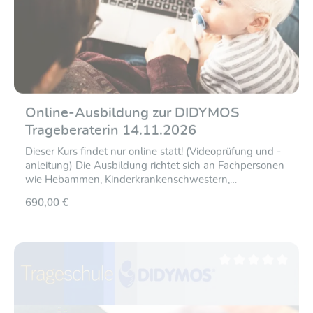
Online-Ausbildung zur DIDYMOS
Trageberaterin 14.11.2026
Dieser Kurs findet nur online statt! (Videoprüfung und -
anleitung) Die Ausbildung richtet sich an Fachpersonen
wie Hebammen, Kinderkrankenschwestern,
Stillberaterinnen, Familienbegleiterinnen etc. aber auch
690,00 €
trageerfahrene Mütter und Väter, die nicht nur das
"Wie" des Babytragens gerne anderen vermitteln,
sondern auch fundiertes Hintergrundwissen dafür
möchten. Wir vermitteln Euch an zwei Tagen unter
anderem die folgenden Inhalte: Theorie und Praxis des
Durchschnittliche Be
Tragens Alle gängigen Bindeweisen Historie und
Warum ein Baby noch in der Steinzeit lebt Anatomie
und Physiologie Einfluss des Tragens auf die