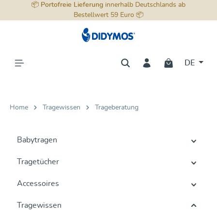
📦
Portofreie Lieferung
innerhalb Deutschlands ab
alt springen
Bestellwert 59 Euro 📦
DE
Home
Tragewissen
Trageberatung
Babytragen
Tragetücher
Accessoires
Tragewissen