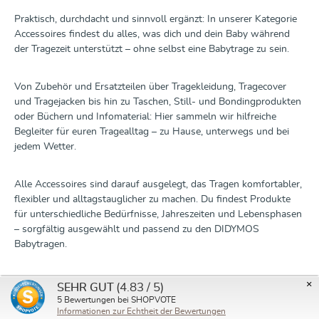
Praktisch, durchdacht und sinnvoll ergänzt: In unserer Kategorie
Accessoires findest du alles, was dich und dein Baby während
der Tragezeit unterstützt – ohne selbst eine Babytrage zu sein.
Von Zubehör und Ersatzteilen über Tragekleidung, Tragecover
und Tragejacken bis hin zu Taschen, Still- und Bondingprodukten
oder Büchern und Infomaterial: Hier sammeln wir hilfreiche
Begleiter für euren Tragealltag – zu Hause, unterwegs und bei
jedem Wetter.
Alle Accessoires sind darauf ausgelegt, das Tragen komfortabler,
flexibler und alltagstauglicher zu machen. Du findest Produkte
für unterschiedliche Bedürfnisse, Jahreszeiten und Lebensphasen
– sorgfältig ausgewählt und passend zu den DIDYMOS
Babytragen.
Entdecke funktionale Ergänzungen für deine Tragezeit und finde
×
(4.83 / 5)
SEHR GUT
genau das, was euch im Alltag unterstützt.
5
Bewertungen bei SHOPVOTE
Informationen zur Echtheit der Bewertungen