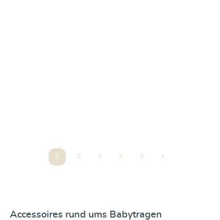
DidySnug Gurtschoner Ozean
18,90 €
1
2
3
4
5
Seite
Seite
Seite
Seite
Seite
Accessoires rund ums Babytragen