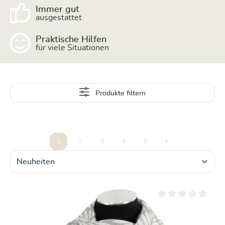
Immer gut
ausgestattet
Praktische Hilfen
für viele Situationen
Produkte filtern
1
2
3
4
5
Seite
Seite
Seite
Seite
Seite
Durchschnittliche Be