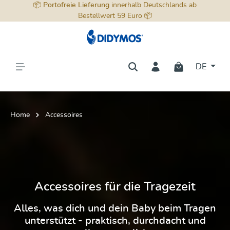
📦
Portofreie Lieferung
innerhalb Deutschlands ab
alt springen
Bestellwert 59 Euro 📦
DE
Home
Accessoires
Accessoires für die Tragezeit
Alles, was dich und dein Baby beim Tragen
unterstützt - praktisch, durchdacht und