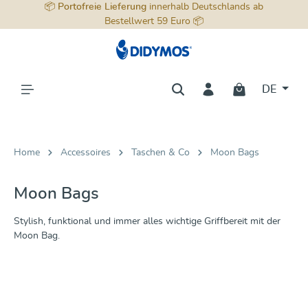
📦
Portofreie Lieferung
innerhalb Deutschlands ab
alt springen
Bestellwert 59 Euro 📦
DE
Home
Accessoires
Taschen & Co
Moon Bags
Moon Bags
Stylish, funktional und immer alles wichtige Griffbereit mit der
Moon Bag.