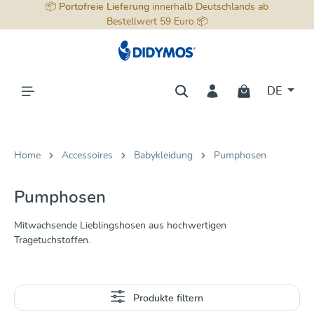
📦
Portofreie Lieferung
innerhalb Deutschlands ab
alt springen
Bestellwert 59 Euro 📦
DE
Home
Accessoires
Babykleidung
Pumphosen
Pumphosen
Mitwachsende Lieblingshosen aus hochwertigen
Tragetuchstoffen.
Produkte filtern