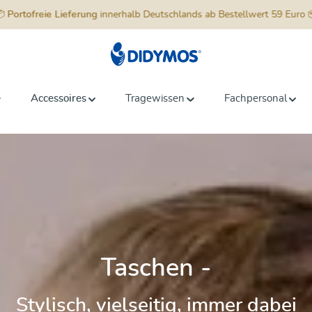
📦
Portofreie Lieferung
innerhalb Deutschlands ab Bestellwert 59 Euro 
Accessoires
Tragewissen
Fachpersonal
Taschen -
Stylisch, vielseitig, immer dabei