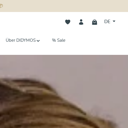
📦
Du hast 0 Produkte auf dem Merk
DE
Über DIDYMOS
% Sale