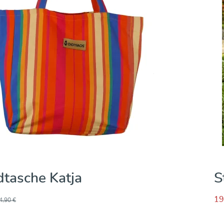
dtasche Katja
S
19
4,90 €