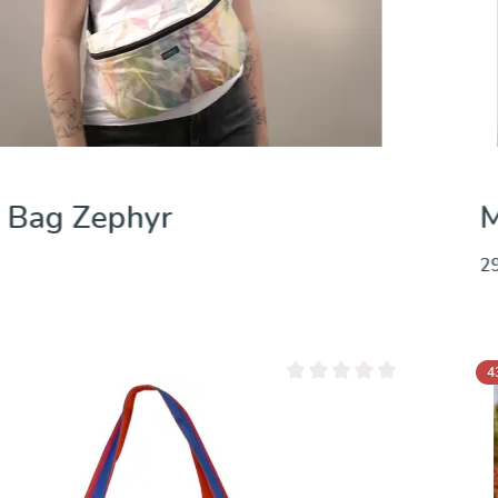
Bag Zephyr
M
29
 überspringen
4
Durchschnittliche Bewertung 