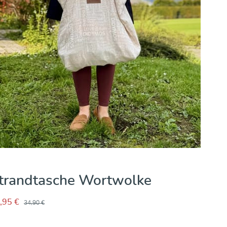
trandtasche Wortwolke
,95 €
34,90 €