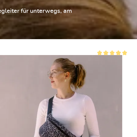
gleiter für unterwegs, am
von 5 von 5 Sternen
Durchschnittliche Be