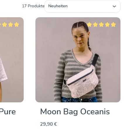
Entdecken & Kaufen
17 Produkte
schnittliche Bewertung von 5 von 5 Sternen
Durchschnittliche Bewe
Pure
Moon Bag Oceanis
29,90 €