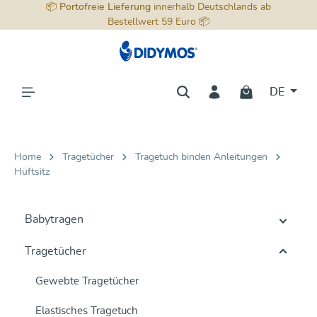
📦
Portofreie Lieferung
innerhalb Deutschlands ab
alt springen
Bestellwert 59 Euro 📦
DE
Home
Tragetücher
Tragetuch binden Anleitungen
Hüftsitz
Babytragen
Tragetücher
Gewebte Tragetücher
Elastisches Tragetuch