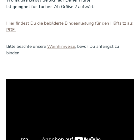
Wo ist das Baby?
Seitlich auf Deiner Hüfte
Ist geeignet für Tücher:
Ab Größe 2 aufwärts
Hier findest Du die bebilderte Bindeanleitung für den Hüftsitz als
PDF.
Bitte beachte unsere
Warnhinweise
, bevor Du anfängst zu
binden.