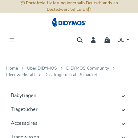
📦
Portofreie Lieferung
innerhalb Deutschlands ab
alt springen
Bestellwert 59 Euro 📦
DE
Home
Über DIDYMOS
DIDYMOS Community
Ideenwerkstatt
Das Tragetuch als Schaukel
Babytragen
Tragetücher
Accessoires
Tragewissen