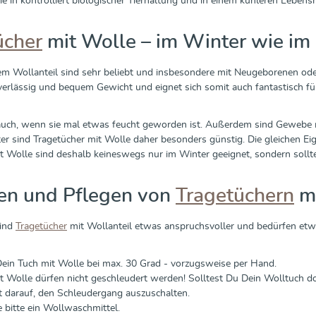
ie in kontrolliert biologischer Tierhaltung und in einem kühleren Leben
ücher
mit Wolle – im Winter wie i
em Wollanteil sind sehr beliebt und insbesondere mit Neugeborenen oder
erlässig und bequem Gewicht und eignet sich somit auch fantastisch fü
uch, wenn sie mal etwas feucht geworden ist. Außerdem sind Gewebe mi
r sind Tragetücher mit Wolle daher besonders günstig. Die gleichen E
t Wolle sind deshalb keineswegs nur im Winter geeignet, sondern soll
n und Pflegen von
Tragetüchern
mi
sind
Tragetücher
mit Wollanteil etwas anspruchsvoller und bedürfen etwa
in Tuch mit Wolle bei max. 30 Grad - vorzugsweise per Hand.
t Wolle dürfen nicht geschleudert werden! Solltest Du Dein Wolltuch
 darauf, den Schleudergang auszuschalten.
bitte ein Wollwaschmittel.