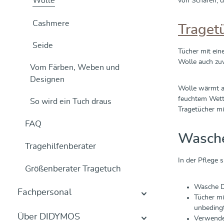
Wolle
von Schafen, d
Cashmere
Traget
Seide
Tücher mit ein
Wolle auch zuv
Vom Färben, Weben und
Designen
Wolle wärmt a
feuchtem Wette
So wird ein Tuch draus
Tragetücher mi
FAQ
Wasche
Tragehilfenberater
In der Pflege 
Größenberater Tragetuch
Wasche De
Fachpersonal
Tücher mi
unbedingt
Über DIDYMOS
Verwende 