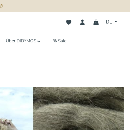
📦
Du hast 0 Produkte auf dem Merk
DE
Über DIDYMOS
% Sale