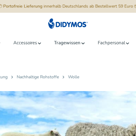
📦
Portofreie Lieferung
innerhalb Deutschlands ab Bestellwert 59 Euro 
Accessoires
Tragewissen
Fachpersonal
tung
Nachhaltige Rohstoffe
Wolle