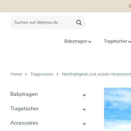
springen
Zur Hauptnavigation springen
Babytragen
Tragetücher
Home
Tragewissen
Nachhaltigkeit und soziale Verantwor
Babytragen
Tragetücher
Accessoires