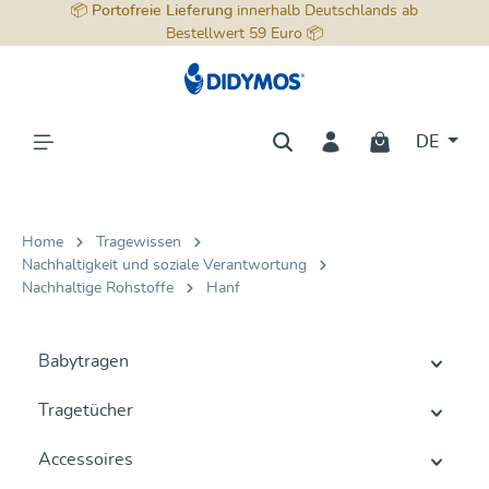
📦
Portofreie Lieferung
innerhalb Deutschlands ab
alt springen
Bestellwert 59 Euro 📦
DE
Home
Tragewissen
Nachhaltigkeit und soziale Verantwortung
Nachhaltige Rohstoffe
Hanf
Babytragen
Tragetücher
Accessoires