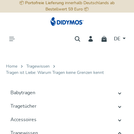
📦
Portofreie Lieferung
innerhalb Deutschlands ab
alt springen
Bestellwert 59 Euro 📦
DE
Home
Tragewissen
Tragen ist Liebe: Warum Tragen keine Grenzen kennt
Babytragen
Tragetücher
Accessoires
Tragewissen