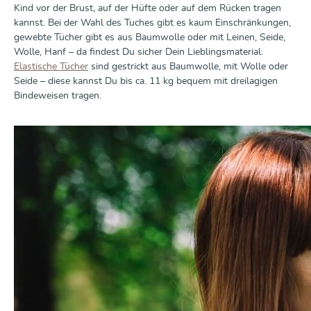
Kind vor der Brust, auf der Hüfte oder auf dem Rücken tragen
kannst. Bei der Wahl des Tuches gibt es kaum Einschränkungen,
gewebte Tücher gibt es aus Baumwolle oder mit Leinen, Seide,
Wolle, Hanf – da findest Du sicher Dein Lieblingsmaterial.
Elastische Tücher
sind gestrickt aus Baumwolle, mit Wolle oder
Seide – diese kannst Du bis ca. 11 kg bequem mit dreilagigen
Bindeweisen tragen.