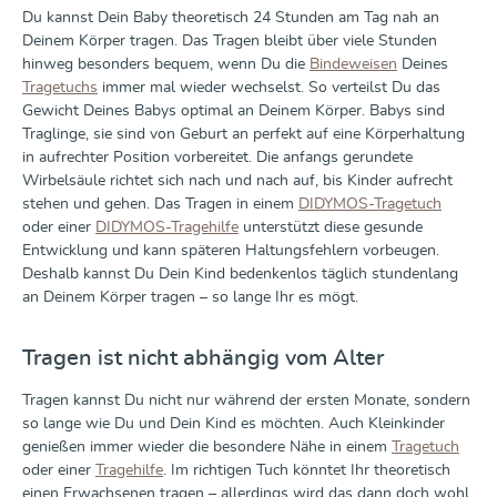
Du kannst Dein Baby theoretisch 24 Stunden am Tag nah an
Deinem Körper tragen. Das Tragen bleibt über viele Stunden
hinweg besonders bequem, wenn Du die
Bindeweisen
Deines
Tragetuchs
immer mal wieder wechselst. So verteilst Du das
Gewicht Deines Babys optimal an Deinem Körper. Babys sind
Traglinge, sie sind von Geburt an perfekt auf eine Körperhaltung
in aufrechter Position vorbereitet. Die anfangs gerundete
Wirbelsäule richtet sich nach und nach auf, bis Kinder aufrecht
stehen und gehen. Das Tragen in einem
DIDYMOS-Tragetuch
oder einer
DIDYMOS-Tragehilfe
unterstützt diese gesunde
Entwicklung und kann späteren Haltungsfehlern vorbeugen.
Deshalb kannst Du Dein Kind bedenkenlos täglich stundenlang
an Deinem Körper tragen – so lange Ihr es mögt.
Tragen ist nicht abhängig vom Alter
Tragen kannst Du nicht nur während der ersten Monate, sondern
so lange wie Du und Dein Kind es möchten. Auch Kleinkinder
genießen immer wieder die besondere Nähe in einem
Tragetuch
oder einer
Tragehilfe
. Im richtigen Tuch könntet Ihr theoretisch
einen Erwachsenen tragen – allerdings wird das dann doch wohl