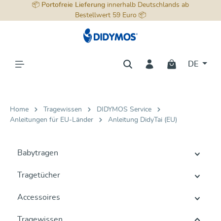
📦
Portofreie Lieferung
innerhalb Deutschlands ab
alt springen
Bestellwert 59 Euro 📦
DE
Home
Tragewissen
DIDYMOS Service
Anleitungen für EU-Länder
Anleitung DidyTai (EU)
Babytragen
Tragetücher
Accessoires
Tragewissen