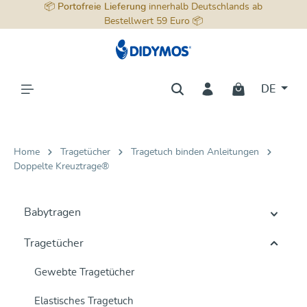
📦
Portofreie Lieferung
innerhalb Deutschlands ab
alt springen
Bestellwert 59 Euro 📦
DE
Home
Tragetücher
Tragetuch binden Anleitungen
Doppelte Kreuztrage®
Babytragen
Tragetücher
Gewebte Tragetücher
Elastisches Tragetuch