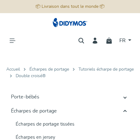
📦 Livraison dans tout le monde 📦
tenu principal
FR
Accueil
Écharpes de portage
Tutoriels écharpe de portage
Double croisé®
Porte-bébés
Écharpes de portage
Écharpes de portage tissées
Écharpes en jersey