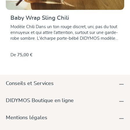
Baby Wrap Sling Chili
Modèle Chili Dans un ton rouge discret, uni, pas du tout
ennuyeux et qui attire l'attention, surtout sur une garde-
robe sombre. L'écharpe porte-bébé DIDYMOS modèle
Chili, tissée en sergé croisé, offre un grand confort de
portage. et les meilleures propriétés de portage au prix
De
75,00 €
avantageux des modèles standard : Tissé fermement,
avec une élasticité optimale en diagonale, il se laisse et
s'adapte aux différentes morphologies, donne une
sensation de confort. un maintien sûr dans toutes les
positions de portage. Indéformable et résistant Doux
Conseils et Services
dès le début Coton de la meilleure qualité, kbA Couleurs
exemptes de substances nocives, pas de métaux lourds
Ainsi, vous portez vos enfants petits et grands, dès la
DIDYMOS Boutique en ligne
naissance et pendant toute la durée du portage.
pendant toute la durée du portage.
Mentions légales