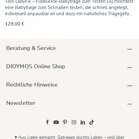
Test-DidyFix – Fullbuckle-Babytrage zum Testen Du möchtest
eine Babytrage zum Schnallen testen, die schnell angelegt,
individuell anpassbar ist und dazu ein natürliches Tragegefühl
und ergonomischen Sitz deines Babys ermöglicht? Dann bist
129,00 €
du beim DidyFix richtig. Teste den DidyFix zwei Wochen lang
und entscheide in dieser Zeit, ob du die Trage an uns
zurücksendest, sie behalten möchtest oder in einem Design
deiner Wahl tragen möchtest. Mit dem Kauf dieser Babytrage
Beratung & Service
zum Testen zahlst du eine Kaution. Nach dem Ende der
Testzeit hast du folgende Möglichkeiten: Du kannst die
Babytrage einfach behalten und erhältst somit eine Tragehilfe
DIDYMOS Online Shop
inkl. Gewährleistung zum günstigen Preis. Oder du kannst du
die Trage an uns zurücksenden und dir eine Tragehilfe in
deinem Wunschdesign bestellen. In dem Fall erstatten wir die
Rechtliche Hinweise
komplette Kaution. Oder du sendest die Babytrage an uns
zurück und kaufst keine neue Tragehilfe. In diesem Fall
verrechnen wir die Rückzahlung der Kaution mit einer
Newsletter
Leihgebühr von 29 Euro. Bitte berücksichtige: Wir berechnen
pro Test-Trage eine Leihgebühr von 29 Euro. Je anschließend
gekaufter Trage kann eine Leihgebühr von 29 Euro auf den
Kaufpreis angerechnet werden. Die Details zum DidyFix auf
einen Blick: Einfache Full-Buckle-Trage komplett mit
♥ Aus Liebe gemacht. Getragen durchs Leben – und über
Schnallen Für alle Altersstufen von Geburt an, von 3,5 kg bis