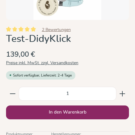
2 Bewertungen
Durchschnittliche Bewertung von 5 von 5 Sternen
Test-DidyKlick
139,00 €
Preise inkl. MwSt. zzgl. Versandkosten
Sofort verfügbar, Lieferzeit: 2-4 Tage
Produkt Anzahl: Gib den gewünschten Wert ein oder b
In den Warenkorb
Produktnummer:
Herstellernummer: