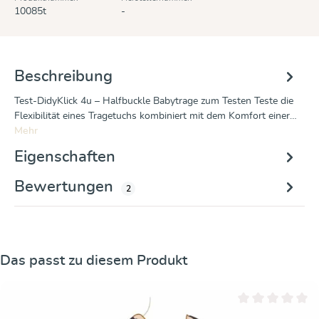
10085t
-
Beschreibung
Test-DidyKlick 4u – Halfbuckle Babytrage zum Testen Teste die
Flexibilität eines Tragetuchs kombiniert mit dem Komfort einer…
Mehr
Eigenschaften
Bewertungen
2
Produktgalerie überspringen
Das passt zu diesem Produkt
Durchschnittliche