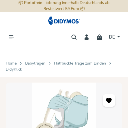
📦
Portofreie Lieferung
innerhalb Deutschlands ab
alt springen
Bestellwert 59 Euro 📦
DE
Home
Babytragen
Halfbuckle Trage zum Binden
DidyKlick
Bildergalerie überspringen