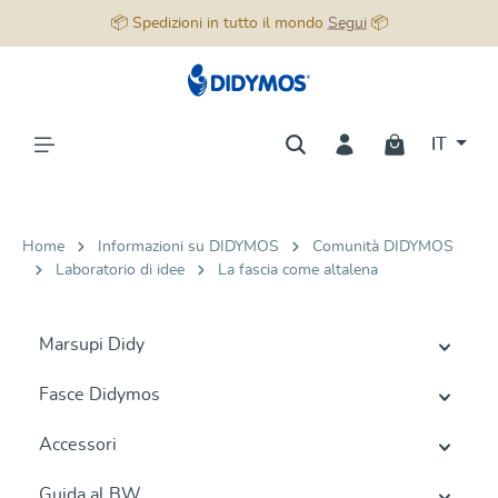
📦 Spedizioni in tutto il mondo
Segui
📦
nuto principale
IT
Home
Informazioni su DIDYMOS
Comunità DIDYMOS
Laboratorio di idee
La fascia come altalena
Marsupi Didy
Fasce Didymos
Accessori
Guida al BW