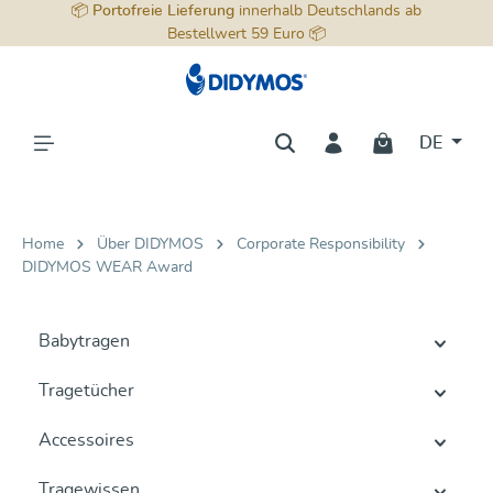
📦
Portofreie Lieferung
innerhalb Deutschlands ab
alt springen
Bestellwert 59 Euro 📦
DE
Home
Über DIDYMOS
Corporate Responsibility
DIDYMOS WEAR Award
Babytragen
Tragetücher
Accessoires
Tragewissen