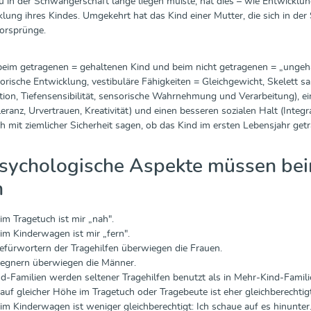
 in der Schwangerschaft lange liegen mußte, hat dies – wie Entwicklu
ung ihres Kindes. Umgekehrt hat das Kind einer Mutter, die sich in der
orsprünge.
beim getragenen = gehaltenen Kind und beim nicht getragenen = „ungeha
orische Entwicklung, vestibuläre Fähigkeiten = Gleichgewicht, Skelett 
tion, Tiefensensibilität, sensorische Wahrnehmung und Verarbeitung), e
eranz, Urvertrauen, Kreativität) und einen besseren sozialen Halt (Integr
ch mit ziemlicher Sicherheit sagen, ob das Kind im ersten Lebensjahr get
sychologische Aspekte müssen bei
n
im Tragetuch ist mir „nah".
im Kinderwagen ist mir „fern".
efürwortern der Tragehilfen überwiegen die Frauen.
Gegnern überwiegen die Männer.
nd-Familien werden seltener Tragehilfen benutzt als in Mehr-Kind-Famili
auf gleicher Höhe im Tragetuch oder Tragebeute ist eher gleichberechtigt
im Kinderwagen ist weniger gleichberechtigt: Ich schaue auf es hinunter