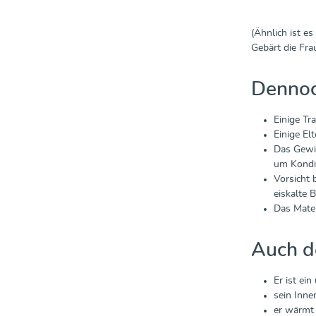
(Ähnlich ist e
Gebärt die Fra
Dennoch
Einige Tr
Einige El
Das Gewic
um Kondit
Vorsicht 
eiskalte 
Das Mater
Auch d
Er ist ei
sein Inne
er wärmt 