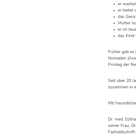
er wackel
er bietet
das Gesic
Mutter od
er ist te
das Kind 
Früher gab es 
Nomaden (Asie
Privileg der R
Seit über 20 J
zusammen in ei
Mit freundlic
Dr. med. Eckha
seiner Frau, D
Fachzeitschrif