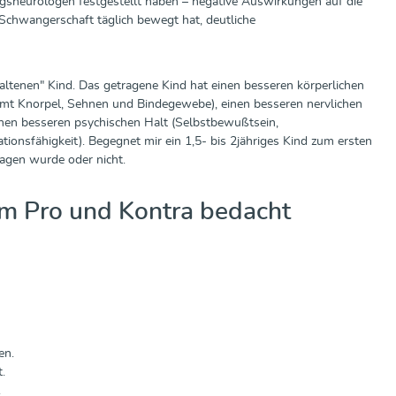
ngsneurologen festgestellt haben – negative Auswirkungen auf die
 Schwangerschaft täglich bewegt hat, deutliche
ltenen" Kind. Das getragene Kind hat einen besseren körperlichen
samt Knorpel, Sehnen und Bindegewebe), einen besseren nervlichen
inen besseren psychischen Halt (Selbstbewußtsein,
ationsfähigkeit). Begegnet mir ein 1,5- bis 2jähriges Kind zum ersten
ragen wurde oder nicht.
m Pro und Kontra bedacht
en.
.
.