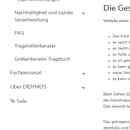
Die Ge
Nachhaltigkeit und soziale
Verantwortung
Vorteile einer
FAQ
Das Kind 
es spürt 
Tragehilfenberater
es riecht
es fühlt 
Größenberater Tragetuch
es ist ga
es kann g
Fachpersonal
seine Ve
es kann s
Über DIDYMOS
Beim Gehen (Sp
die Atemfreque
% Sale
Dies bewirkt b
Das getragene 
ebenfalls und