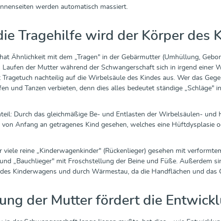
innenseiten werden automatisch massiert.
die Tragehilfe wird der Körper des
hat Ähnlichkeit mit dem „Tragen" in der Gebärmutter (Umhüllung, Geborge
 Laufen der Mutter während der Schwangerschaft sich in irgend einer Wei
 Tragetuch nachteilig auf die Wirbelsäule des Kindes aus. Wer das Geg
en und Tanzen verbieten, denn dies alles bedeutet ständige „Schläge" in
eil: Durch das gleichmäßige Be- und Entlasten der Wirbelsäulen- und 
 von Anfang an getragenes Kind gesehen, welches eine Hüftdysplasie ode
 viele reine „Kinderwagenkinder" (Rückenlieger) gesehen mit verformtem 
und „Bauchlieger" mit Froschstellung der Beine und Füße. Außerdem sin
t des Kinderwagens und durch Wärmestau, da die Handflächen und das 
ng der Mutter fördert die Entwick