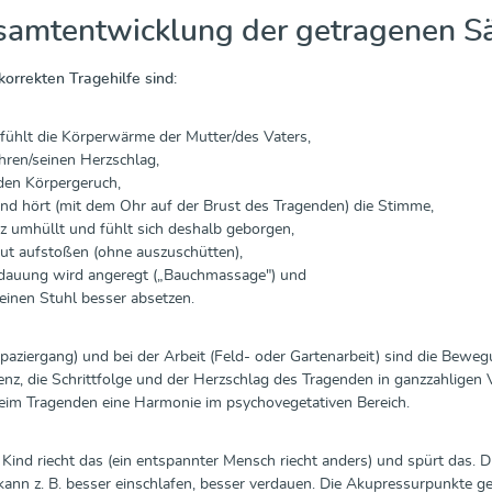
samtentwicklung der getragenen Säu
 korrekten Tragehilfe sind:
fühlt die Körperwärme der Mutter/des Vaters,
ihren/seinen Herzschlag,
 den Körpergeruch,
und hört (mit dem Ohr auf der Brust des Tragenden) die Stimme,
nz umhüllt und fühlt sich deshalb geborgen,
ut aufstoßen (ohne auszuschütten),
rdauung wird angeregt („Bauchmassage") und
einen Stuhl besser absetzen.
aziergang) und bei der Arbeit (Feld- oder Gartenarbeit) sind die Beweg
nz, die Schrittfolge und der Herzschlag des Tragenden in ganzzahligen 
eim Tragenden eine Harmonie im psychovegetativen Bereich.
Kind riecht das (ein entspannter Mensch riecht anders) und spürt das
 kann z. B. besser einschlafen, besser verdauen. Die Akupressurpunkt