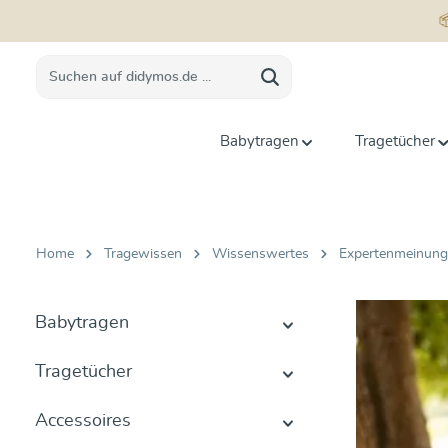
springen
Zur Hauptnavigation springen
Babytragen
Tragetücher
Home
Tragewissen
Wissenswertes
Expertenmeinun
Babytragen
Tragetücher
Accessoires