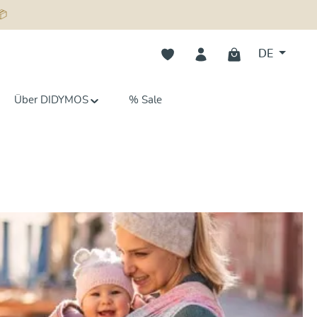
📦
Du hast 0 Produkte auf dem Merk
DE
Über DIDYMOS
% Sale