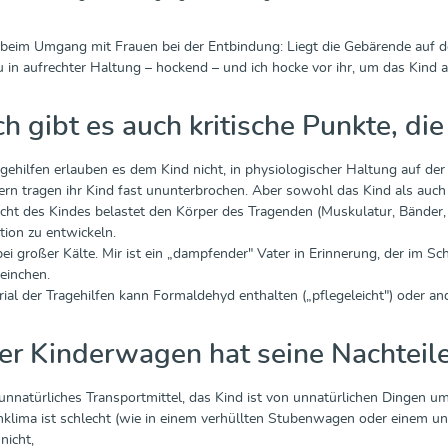
s beim Umgang mit Frauen bei der Entbindung: Liegt die Gebärende auf der 
u in aufrechter Haltung – hockend – und ich hocke vor ihr, um das Kind a
 gibt es auch kritische Punkte, die
agehilfen erlauben es dem Kind nicht, in physiologischer Haltung auf de
tern tragen ihr Kind fast ununterbrochen. Aber sowohl das Kind als au
ht des Kindes belastet den Körper des Tragenden (Muskulatur, Bänder,
ion zu entwickeln.
bei großer Kälte. Mir ist ein „dampfender" Vater in Erinnerung, der im 
Beinchen.
ial der Tragehilfen kann Formaldehyd enthalten („pflegeleicht") oder and
er Kinderwagen hat seine Nachteil
n unnatürliches Transportmittel, das Kind ist von unnatürlichen Dingen um
nklima ist schlecht (wie in einem verhüllten Stubenwagen oder einem un
nicht,