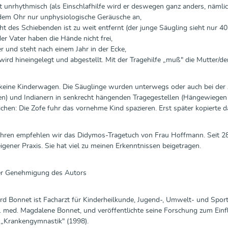
t unrhythmisch (als Einschlafhilfe wird er deswegen ganz anders, nämli
 dem Ohr nur unphysiologische Geräusche an,
ht des Schiebenden ist zu weit entfernt (der junge Säugling sieht nur 40 
er Vater haben die Hände nicht frei,
uer und steht nach einem Jahr in der Ecke,
wird hineingelegt und abgestellt. Mit der Tragehilfe „muß" die Mutter/de
keine Kinderwagen. Die Säuglinge wurden unterwegs oder auch bei der Ar
n) und Indianern in senkrecht hängenden Tragegestellen (Hängewiege
eichen: Die Zofe fuhr das vornehme Kind spazieren. Erst später kopierte 
ahren empfehlen wir das Didymos-Tragetuch von Frau Hoffmann. Seit 28 
gener Praxis. Sie hat viel zu meinen Erkenntnissen beigetragen.
her Genehmigung des Autors
rd Bonnet ist Facharzt für Kinderheilkunde, Jugend-, Umwelt- und Sport
r. med. Magdalene Bonnet, und veröffentlichte seine Forschung zum Einf
t „Krankengymnastik" (1998).