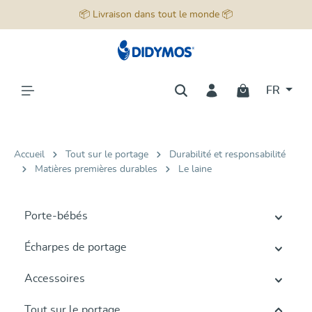
📦 Livraison dans tout le monde 📦
tenu principal
FR
Accueil
Tout sur le portage
Durabilité et responsabilité
Matières premières durables
Le laine
Porte-bébés
Écharpes de portage
Accessoires
Tout sur le portage