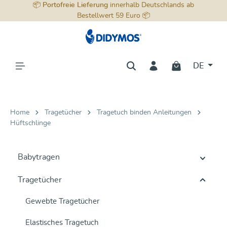
📦
Portofreie Lieferung
innerhalb Deutschlands ab
alt springen
Bestellwert 59 Euro 📦
DE
Home
Tragetücher
Tragetuch binden Anleitungen
Hüftschlinge
Babytragen
Tragetücher
Gewebte Tragetücher
Elastisches Tragetuch