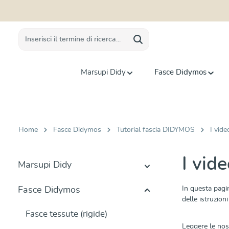
 ricerca
Passa alla navigazione principale
Marsupi Didy
Fasce Didymos
Home
Fasce Didymos
Tutorial fascia DIDYMOS
I vid
I vid
Marsupi Didy
In questa pagin
Fasce Didymos
delle istruzion
Fasce tessute (rigide)
Leggere le no