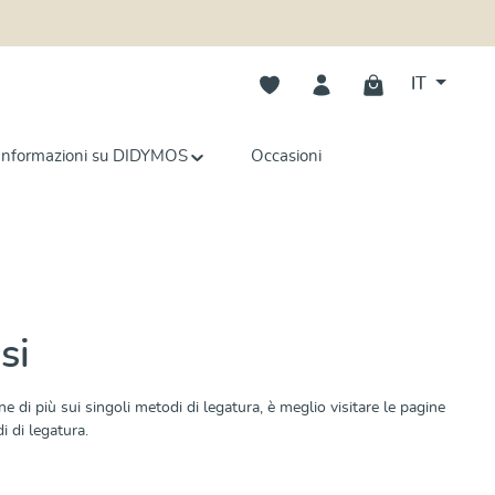
Hai 0 articoli nella lista dei deside
IT
Informazioni su DIDYMOS
Occasioni
si
 di più sui singoli metodi di legatura, è meglio visitare le pagine
i di legatura.