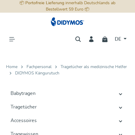
📦
Portofreie Lieferung
innerhalb Deutschlands ab
alt springen
Bestellwert 59 Euro 📦
DE
Home
Fachpersonal
Tragetücher als medizinische Helfer
DIDYMOS Kängurutuch
Babytragen
Tragetücher
Accessoires
Tragewissen