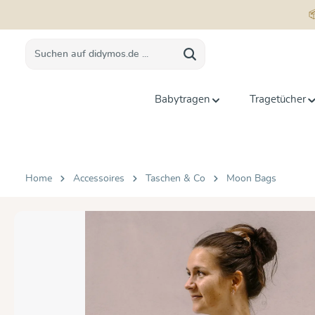
springen
Zur Hauptnavigation springen
Babytragen
Tragetücher
Home
Accessoires
Taschen & Co
Moon Bags
Bildergalerie überspringen