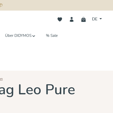
📦
Du hast 0 Produkte auf dem Merk
DE
Über DIDYMOS
% Sale
en
n 5 von 5 Sternen
ag Leo Pure