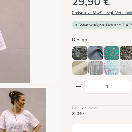
29,90 €
Preise inkl. MwSt. zzgl. Versand
Sofort verfügbar, Lieferzeit: 2-4 T
auswählen
Design
Blaue Blüte
Graphit
Hope
Le
Sand
Silber
Sommermo
Tr
(Di
Produkt Anzahl: Gi
Produktnummer:
22040