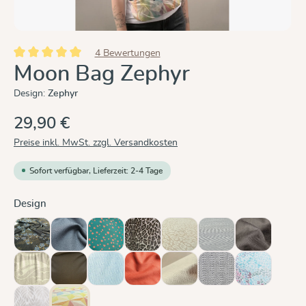
4 Bewertungen
Durchschnittliche Bewertung von 5 von 5 Sternen
Moon Bag Zephyr
Design:
Zephyr
29,90 €
Preise inkl. MwSt. zzgl. Versandkosten
Sofort verfügbar, Lieferzeit: 2-4 Tage
auswählen
Design
Blaue Blüte
Graphit
Hope
Leo
Leo Pure
Metro Monochrom
Mocca
(Diese Option ist zurzeit
Oceanis
Olive
Ozean
Rusty Red
Sand
Silber
Sommermos