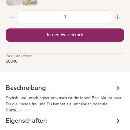
Trias Creme Leinen
Zephyr
(Diese Option ist zurzeit nicht verfügbar.)
Produkt Anzahl: Gib den gewünschten Wert ein oder b
In den Warenkorb
Produktnummer:
88340
Beschreibung
Stylish und unschlagbar praktisch ist die Moon Bag. Mit ihr hast
Du die Hände frei und Du kannst sie umhängen oder als
Gürte…
Mehr
Eigenschaften