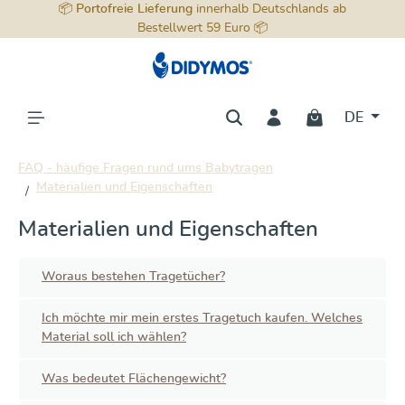
📦
Portofreie Lieferung
innerhalb Deutschlands ab
alt springen
Bestellwert 59 Euro 📦
DE
FAQ - häufige Fragen rund ums Babytragen
Materialien und Eigenschaften
Materialien und Eigenschaften
Woraus bestehen Tragetücher?
Ich möchte mir mein erstes Tragetuch kaufen. Welches
Material soll ich wählen?
Was bedeutet Flächengewicht?