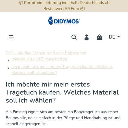
📦
Portofreie Lieferung
innerhalb Deutschlands ab
alt springen
Bestellwert 59 Euro 📦
DE
FAQ - häufige Fragen rund ums Babytragen
Materialien und Eigenschaften
Ich möchte mir mein erstes Tragetuch kaufen. Welches
Material soll ich wählen?
Ich möchte mir mein erstes
Tragetuch kaufen. Welches Material
soll ich wählen?
Als Einstieg eignet sich am besten ein Babytragetuch aus reiner
Baumwolle, da es einfach in der Pflege und Handhabung ist und
schnell eingetragen ist.