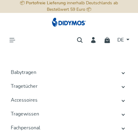
📦
Portofreie Lieferung
innerhalb Deutschlands ab
alt springen
Bestellwert 59 Euro 📦
DE
Babytragen
Tragetücher
Accessoires
Tragewissen
Fachpersonal