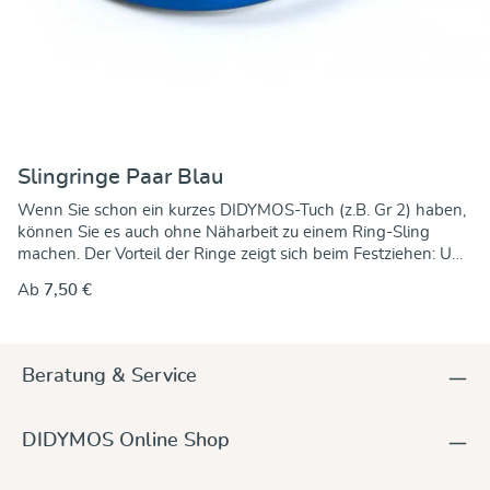
Slingringe Paar Blau
Wenn Sie schon ein kurzes DIDYMOS-Tuch (z.B. Gr 2) haben,
können Sie es auch ohne Näharbeit zu einem Ring-Sling
machen. Der Vorteil der Ringe zeigt sich beim Festziehen: Um
das Tuch genau anzupassen brauchen Sie nur noch am freien
Ab
7,50 €
Ende zu ziehen. Die Ringe klemmen das Tuch fest. Eine
Anleitung dazu finden Sie hier Diese Ringe sind aus
Aluminiumguss, ohne Naht, farbig eloxiert, mit einer
Materialstärke von 5 mm. Damit natürlich auch nickelfrei und
Beratung & Service
Allergiker geeignet. Die Slingringe sind in unterschiedlichen
Größen erhältlich. Kleine Unregelmäßigkeiten im
Erscheinungsbild sind produktionsbedingt!
DIDYMOS Online Shop