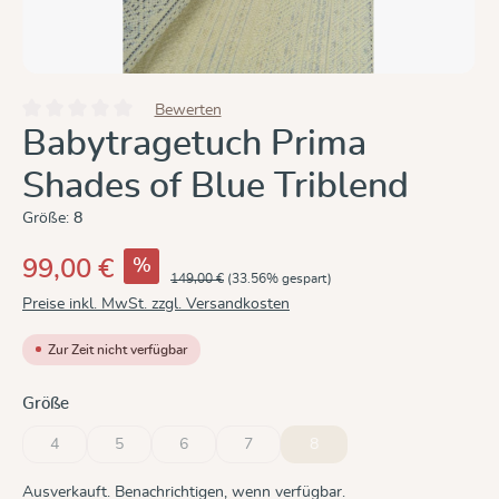
Bewerten
Durchschnittliche Bewertung von 0 von 5 Sternen
Babytragetuch Prima
Shades of Blue Triblend
Größe:
8
%
99,00 €
149,00 €
(33.56% gespart)
Preise inkl. MwSt. zzgl. Versandkosten
Zur Zeit nicht verfügbar
auswählen
Größe
4
5
6
7
8
(Diese Option ist zurzeit nicht verfügbar.)
(Diese Option ist zurzeit nicht verfügbar.)
(Diese Option ist zurzeit nicht verfügbar.)
(Diese Option ist zurzeit nicht verfügbar.)
(Diese Option ist zurzeit nicht 
Ausverkauft. Benachrichtigen, wenn verfügbar.