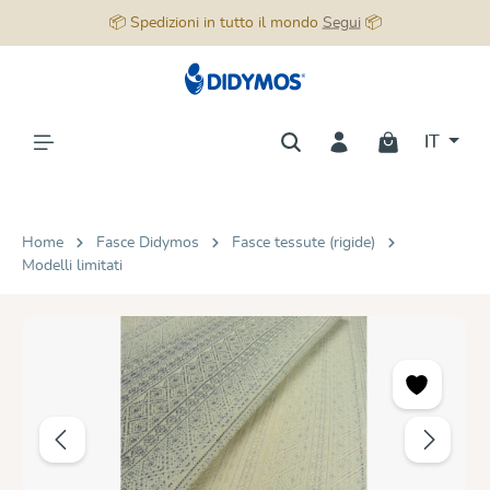
📦 Spedizioni in tutto il mondo
Segui
📦
nuto principale
IT
Home
Fasce Didymos
Fasce tessute (rigide)
Modelli limitati
Salta la galleria di immagini