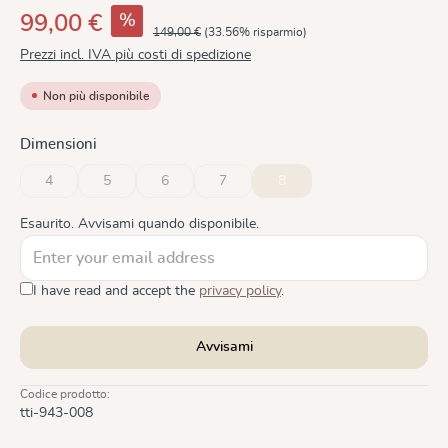
%
99,00 €
149,00 €
(33.56% risparmio)
Prezzi incl. IVA più costi di spedizione
Non più disponibile
Seleziona
Dimensioni
4
5
6
7
8
(Questa opzione non è al momento disponibile.)
(Questa opzione non è al momento disponibile.)
(Questa opzione non è al momento disponibile.)
(Questa opzione non è al momento disponi
(Questa opzione non è al mome
Esaurito. Avvisami quando disponibile.
I have read and accept the
privacy policy
.
Avvisami
Codice prodotto:
tti-943-008