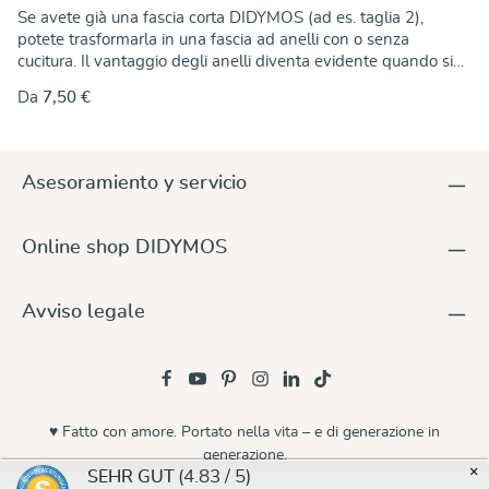
Se avete già una fascia corta DIDYMOS (ad es. taglia 2),
potete trasformarla in una fascia ad anelli con o senza
cucitura. Il vantaggio degli anelli diventa evidente quando si
stringe: Per stringere esattamente la fascia, è sufficiente tirare
Da
7,50 €
l'estremità libera. Gli anelli bloccano saldamente il tessuto. Le
istruzioni sono disponibili qui. Questi anelli sono realizzati in
alluminio fuso, senza saldature, anodizzato a colori, con uno
spessore di 5 mm. Questo li rende privi di nichel e adatti a chi
Asesoramiento y servicio
soffre di allergie. Piccole irregolarità nell'aspetto sono dovute
alla produzione! Gli anelli sono venduti a coppie e sono
disponibili in un'ampia varietà di colori per abbinarsi a qualsiasi
Online shop DIDYMOS
fascia DIDYMOS. Dimensioni (diametro): 63,5 mm (nuovo!) 75
mm 87 mm
Avviso legale
♥ Fatto con amore. Portato nella vita – e di generazione in
generazione.
×
(4.83 / 5)
SEHR GUT