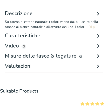
Descrizione
Su catena di cotone naturale, i colori vanno dal blu scuro della
canapa al bianco naturale e all'azzurro del lino. I colori…
Di più
Caratteristiche
Video
3
Misure delle fasce & legatureTa
Valutazioni
Salta la galleria dei prodotti
Suitable Products