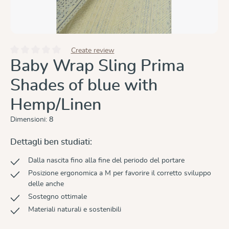
Create review
Valutazione media di 0 su 5 stelle
Baby Wrap Sling Prima
Shades of blue with
Hemp/Linen
Dimensioni:
8
Dettagli ben studiati:
Dalla nascita fino alla fine del periodo del portare
Posizione ergonomica a M per favorire il corretto sviluppo
delle anche
Sostegno ottimale
Materiali naturali e sostenibili