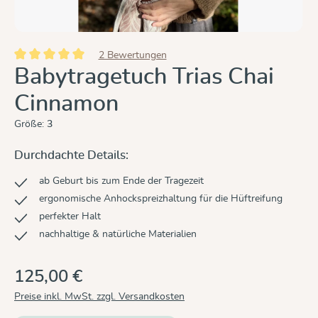
2 Bewertungen
Durchschnittliche Bewertung von 5 von 5 Sternen
Babytragetuch Trias Chai
Cinnamon
Größe:
3
Durchdachte Details:
ab Geburt bis zum Ende der Tragezeit
ergonomische Anhockspreizhaltung für die Hüftreifung
perfekter Halt
nachhaltige & natürliche Materialien
125,00 €
Preise inkl. MwSt. zzgl. Versandkosten