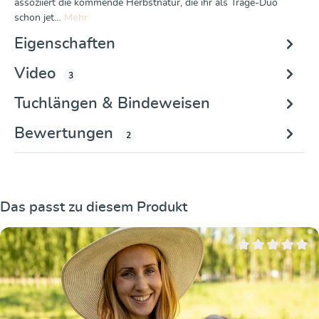
assoziiert die kommende Herbstnatur, die ihr als Trage-Duo
schon jet…
Mehr
Eigenschaften
Video
3
Tuchlängen & Bindeweisen
Bewertungen
2
Produktgalerie überspringen
Das passt zu diesem Produkt
Durchschnittliche