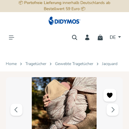
📦
Portofreie Lieferung
innerhalb Deutschlands ab
alt springen
Bestellwert 59 Euro 📦
DE
Home
Tragetücher
Gewebte Tragetücher
Jacquard
Bildergalerie überspringen