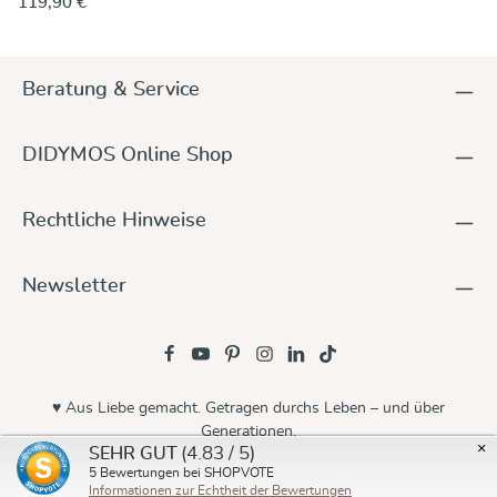
119,90 €
zuverlässig und bequem. Aus dem Doppelgewebe des
Tuches Trias Chai Cinnamon haben wir einen bequemen Sling
geschneidert. Er ist fein bauschig, luftig und doch kuschelig
und liegt auch als Sling angenehm leicht auf der Schulter.
Beratung & Service
Eine ansprechende Kombination aus Baumwollgarnen in
Rohweiß, Mokka und Zimt - das Chai Cinnamon ist sichtbar
und und fühlbar ein Wohlfühltuch, das die Sinne anspricht
DIDYMOS Online Shop
und viel Tragefreude macht. Durch die fein-griffige Textur, das
fluffige Doppelgewebe und die diagonale Dehnbarkeit lässt
sich auch der Sling geschmeidig Strang für Strang so
Rechtliche Hinweise
anziehen, dass die gewünschte Trageweise perfekt sitzt.
Baumwolle und Farben sind beste kbA Qualität.
Newsletter
♥ Aus Liebe gemacht. Getragen durchs Leben – und über
Generationen.
×
(4.83 / 5)
SEHR GUT
© 2026 Didymos
5
Bewertungen bei SHOPVOTE
Informationen zur Echtheit der Bewertungen