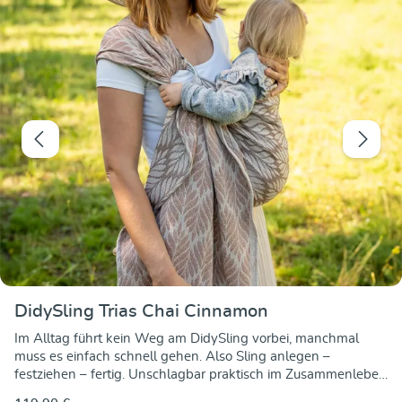
DidySling Trias Chai Cinnamon
Im Alltag führt kein Weg am DidySling vorbei, manchmal
muss es einfach schnell gehen. Also Sling anlegen –
festziehen – fertig. Unschlagbar praktisch im Zusammenleben
mit Euren kleinen und auch größeren Traglingen und dabei