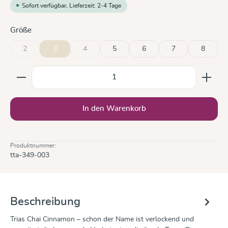
Sofort verfügbar, Lieferzeit: 2-4 Tage
auswählen
Größe
2
3
4
5
6
7
8
(Diese Option ist zurzeit nicht verfügbar.)
(Diese Option ist zurzeit nicht verfügbar.)
Produkt Anzahl: Gib den gewünschten Wert ein oder b
In den Warenkorb
Produktnummer:
tta-349-003
Beschreibung
Trias Chai Cinnamon – schon der Name ist verlockend und