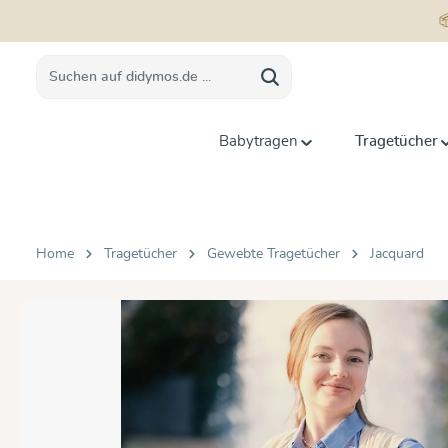
springen
Zur Hauptnavigation springen
Babytragen
Tragetücher
Home
Tragetücher
Gewebte Tragetücher
Jacquard
Bildergalerie überspringen