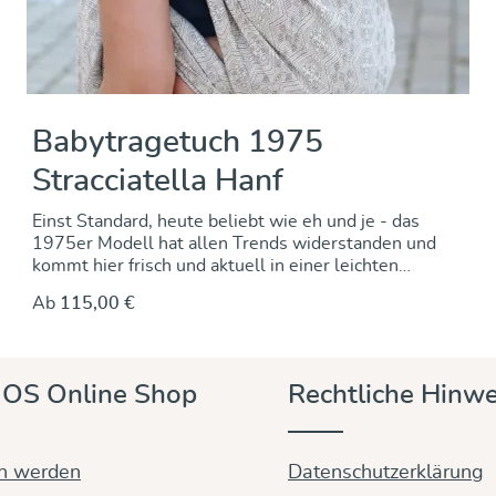
Babytragetuch 1975
Stracciatella Hanf
Einst Standard, heute beliebt wie eh und je - das
1975er Modell hat allen Trends widerstanden und
kommt hier frisch und aktuell in einer leichten
Mischung aus kbA Baumwolle und einem Schuss
Ab
115,00 €
Hanf. Die weißen und braunen Garne weben Natur
ins Muster – es wirkt und ist leicht und luftig –
umbinden und den Sommer zusammen
genießen. Denn auch dieses 1975er Modell ist fein
OS Online Shop
Rechtliche Hinwe
flauschig, formstabil und strapazierfähig. Die leicht
reliefartige Stoffstruktur fühlt sich toll an – das
Binden ist ein Traum. Euer kleiner und großer
Tragling sitzt bequem, wird rundum sicher gestützt
in werden
Datenschutzerklärung
und gehalten – in der Trageposition, die Euch am