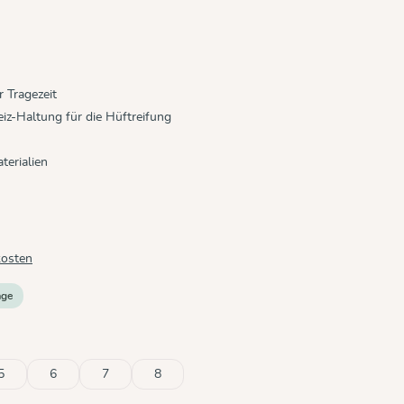
 Tragezeit
z-Haltung für die Hüftreifung
terialien
kosten
age
5
6
7
8