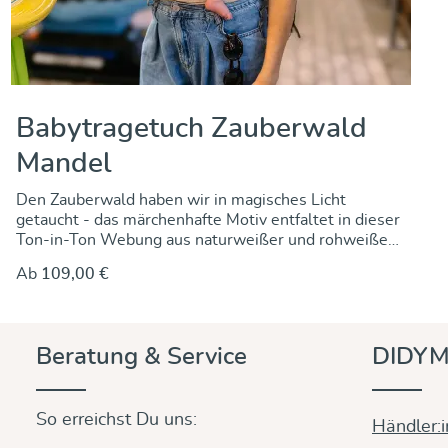
Babytragetuch Zauberwald
Mandel
Den Zauberwald haben wir in magisches Licht
getaucht - das märchenhafte Motiv entfaltet in dieser
Ton-in-Ton Webung aus naturweißer und rohweißem
Baumwolle einen geheimnisvollen Zauber. Die
Ab
109,00 €
Baumwolle ist beste kbA-Qualität, das
jacquardgewebte Motiv ist auf beiden Seiten gleich
und schimmert in umgekehrtem Farbspiel. Das feine,
leichte Tuch ist dabei so fest gewebt, dass es
Beratung & Service
DIDYM
formstabil in der Längsrichtung und schön dehnbar in
der Diagonalen ist. So lässt es sich bindeleicht allen
Körperformen und Trageweisen anpassen. Zudem hat
So erreichst Du uns:
es eine sehr feine Griffigkeit, damit Ihr es gut binden
Händler:
und festziehen könnt. Euer kleiner oder großer