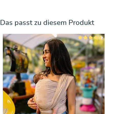
Produktgalerie überspringen
Das passt zu diesem Produkt
Durchschnittliche Bew