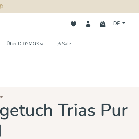
📦
Du hast 0 Produkte auf dem Merk
DE
Über DIDYMOS
% Sale
en
n 5 von 5 Sternen
getuch Trias Pur
d