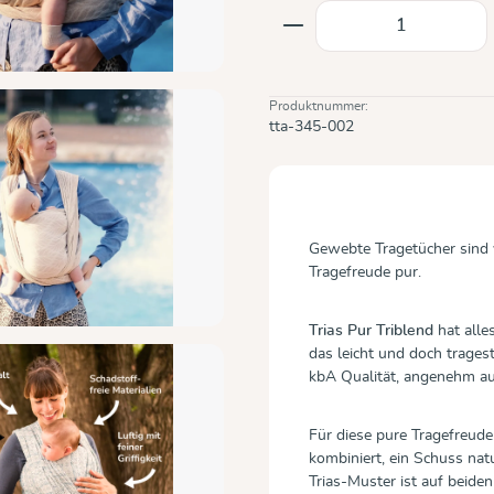
Produkt Anzahl: Gi
Produktnummer:
tta-345-002
Gewebte Tragetücher sind v
Tragefreude pur.
Trias Pur Triblend
hat alle
das leicht und doch trages
kbA Qualität, angenehm au
Für diese pure Tragefreu
kombiniert, ein Schuss na
Trias-Muster ist auf beide