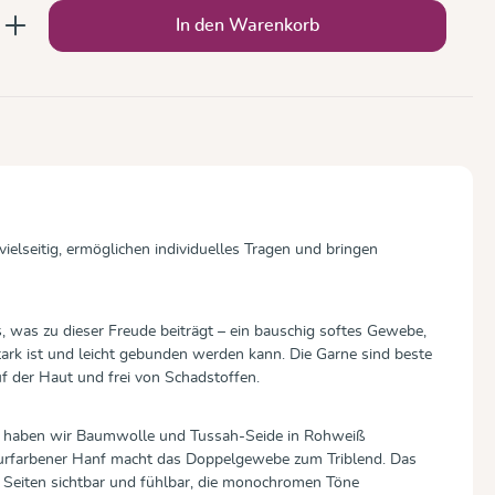
b den gewünschten Wert ein oder benutze
In den Warenkorb
ielseitig, ermöglichen individuelles Tragen und bringen
s, was zu dieser Freude beiträgt – ein bauschig softes Gewebe,
tark ist und leicht gebunden werden kann. Die Garne sind beste
f der Haut und frei von Schadstoffen.
de haben wir Baumwolle und Tussah-Seide in Rohweiß
turfarbener Hanf macht das Doppelgewebe zum Triblend. Das
n Seiten sichtbar und fühlbar, die monochromen Töne