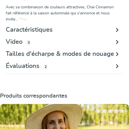
Avec sa combinaison de couleurs attractives, Chai Cinnamon
fait référence à la saison automnale qui s'annonce et nous
invite…
Plus
Caractéristiques
Video
3
Tailles d'écharpe & modes de nouage
Évaluations
2
Ignorer la galerie de produits
Produits correspondantes
Note moyenne de 0