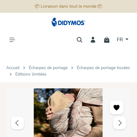
📦 Livraison dans tout le monde 📦
tenu principal
FR
Accueil
Écharpes de portage
Écharpes de portage tissées
Editions limitées
Ignorer la galerie d'images