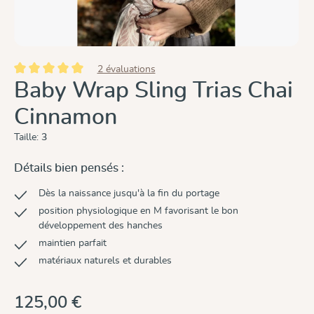
2 évaluations
Note moyenne de 5 sur 5 étoiles
Baby Wrap Sling Trias Chai
Cinnamon
Taille:
3
Détails bien pensés :
Dès la naissance jusqu'à la fin du portage
position physiologique en M favorisant le bon
développement des hanches
maintien parfait
matériaux naturels et durables
125,00 €