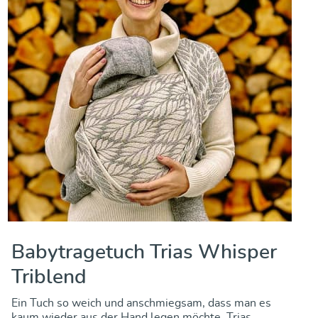
Babytragetuch Trias Whisper
Triblend
Ein Tuch so weich und anschmiegsam, dass man es
kaum wieder aus der Hand legen möchte. Trias