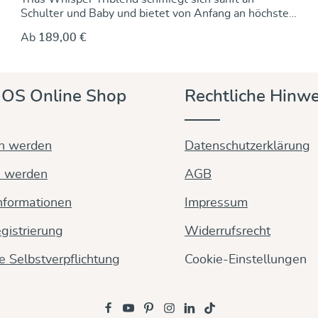
Schulter und Baby und bietet von Anfang an höchsten
Tragekomfort. Die Kombination aus Baumwolle,
Ab
189,00 €
Cashmere und Wolle macht ihn außergewöhnlich
weich und angenehm wärmend – ideal für kuschelige
Tragestunden. Auch als Sling zeigt die Trias-Struktur
ihre Stärken: leicht, formstabil und perfekt anpassbar.
OS Online Shop
Rechtliche Hinwe
in werden
Datenschutzerklärung
n werden
AGB
nformationen
Impressum
gistrierung
Widerrufsrecht
ge Selbstverpflichtung
Cookie-Einstellungen