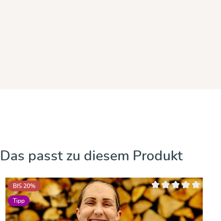
Produktgalerie überspringen
Das passt zu diesem Produkt
BIS 20
%
Durchschnittliche Bew
Tipp