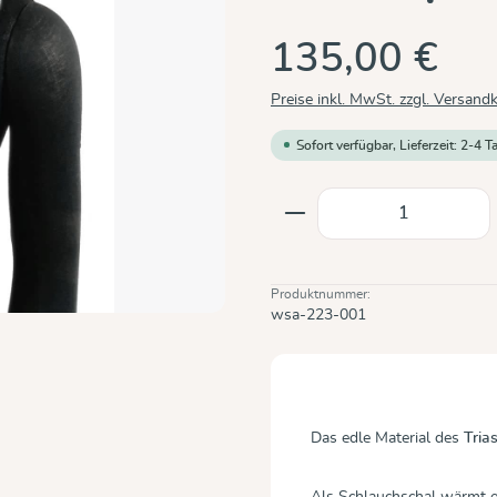
135,00 €
Preise inkl. MwSt. zzgl. Versand
Sofort verfügbar, Lieferzeit: 2-4 T
Produkt Anzahl: Gi
Produktnummer:
wsa-223-001
Das edle Material des
Tria
Als Schlauchschal wärmt e