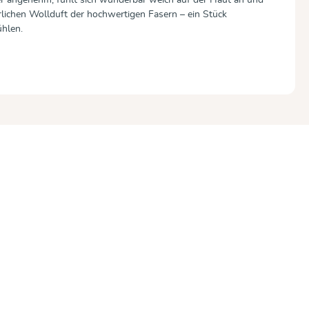
rlichen Wollduft der hochwertigen Fasern – ein Stück
hlen.
ewertung von 5 von 5 Sternen