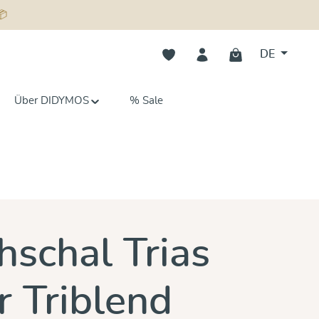
📦
Du hast 0 Produkte auf dem Merk
DE
Über DIDYMOS
% Sale
n 0 von 5 Sternen
hschal Trias
 Triblend