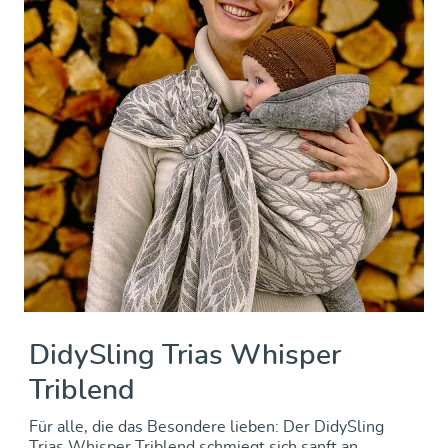
DidySling Trias Whisper
Triblend
Für alle, die das Besondere lieben: Der DidySling
Trias Whisper Triblend schmiegt sich sanft an