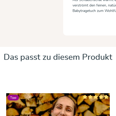
verströmt den feinen, natü
Babytragetuch zum Wohlfü
Das passt zu diesem Produkt
Tipp
ertung von 0 von 5 Sternen
Durchschnittliche B