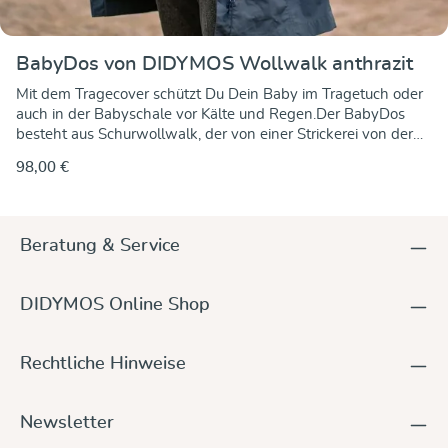
BabyDos von DIDYMOS Wollwalk anthrazit
Mit dem Tragecover schützt Du Dein Baby im Tragetuch oder
auch in der Babyschale vor Kälte und Regen.Der BabyDos
besteht aus Schurwollwalk, der von einer Strickerei von der
schwäbischen Alb kommt. Wollwalk ist wind- und
98,00 €
wasserabweisend und das Cover hält so schön trocken und
warm. Der BabyDos hat unten einen Gummizug gegen
Zugluft und lässt sich einfach über das Tragetuch ziehen.
Befestigt wird der BabyDos mit den beiden angebrachten
Beratung & Service
Knopflochbändern. Die Länge kann variabel eingestellt
werden. Die Kapuze kann eingerollt und festgeknöpft
werden. So bildet sie für die Kleinsten eine weiche
DIDYMOS Online Shop
Nackenstütze. Mit einem Tunnelzug an der Kapuze können
Sie die Weite einstellen um Zugluft von oben zu verhinden.Er
funktioniert mit allen Trageweisen, vorn, seitlich, auf dem
Rechtliche Hinweise
Rücken. Für Ihre Hände sind vorne zwei Taschen angebracht,
so müssen sie nicht frieren.Zusätzlich passt der BabyDos als
Wetterschutz über viele Babyschalen, Kinderwägen oder
Newsletter
Buggys und hält so Ihr Baby warm. Gr.1 - bis ca. Gr. 68, Gr.2 -