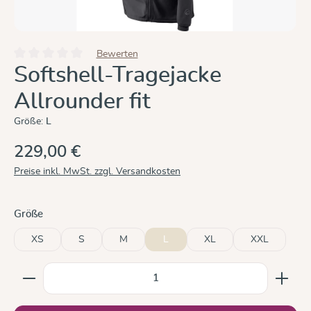
Bewerten
Durchschnittliche Bewertung von 0 von 5 Sternen
Softshell-Tragejacke
Allrounder fit
Größe:
L
229,00 €
Preise inkl. MwSt. zzgl. Versandkosten
auswählen
Größe
XS
S
M
L
XL
XXL
Produkt Anzahl: Gib den gewünschten Wert ein oder b